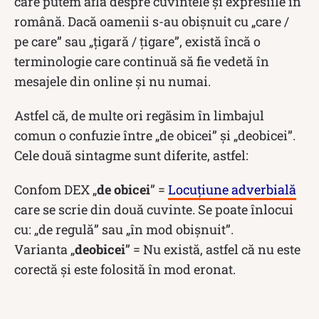
care putem afla despre cuvintele și expresiile în
română. Dacă oamenii s-au obișnuit cu „care /
pe care” sau „țigară / țigare”, există încă o
terminologie care continuă să fie vedetă în
mesajele din online și nu numai.
Astfel că, de multe ori regăsim în limbajul
comun o confuzie între „de obicei” și „deobicei”.
Cele două sintagme sunt diferite, astfel:
Confom DEX „
de obicei
” =
Locuțiune adverbială
care se scrie din două cuvinte. Se poate înlocui
cu: „de regulă” sau „în mod obișnuit”.
Varianta „
deobicei
” = Nu există, astfel că nu este
corectă și este folosită în mod eronat.