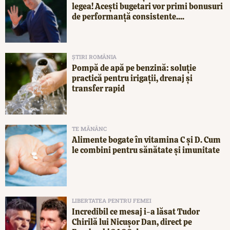
legea! Acești bugetari vor primi bonusuri
de performanță consistente....
ȘTIRI ROMÂNIA
Pompă de apă pe benzină: soluție
practică pentru irigații, drenaj și
transfer rapid
TE MĂNÂNC
Alimente bogate în vitamina C și D. Cum
le combini pentru sănătate și imunitate
LIBERTATEA PENTRU FEMEI
Incredibil ce mesaj i-a lăsat Tudor
Chirilă lui Nicușor Dan, direct pe