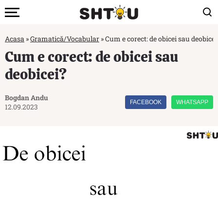
Acasa
»
Gramatică/Vocabular
»
Cum e corect: de obicei sau deobicei
Cum e corect: de obicei sau
deobicei?
Bogdan Andu
FACEBOOK
WHATSAPP
12.09.2023