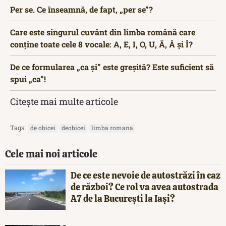
Per se. Ce înseamnă, de fapt, „per se”?
Care este singurul cuvânt din limba română care
conține toate cele 8 vocale: A, E, I, O, U, Ă, Â și Î?
De ce formularea „ca și” este greșită? Este suficient să
spui „ca”!
Citește mai multe articole
Tags:
de obicei
deobicei
limba romana
Cele mai noi articole
De ce este nevoie de autostrăzi în caz
de război? Ce rol va avea autostrada
A7 de la București la Iași?