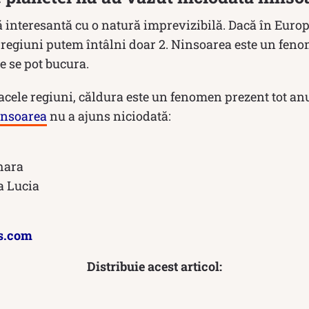
tă interesantă cu o natură imprevizibilă. Dacă în Eur
e regiuni putem întâlni doar 2. Ninsoarea este un fen
me se pot bucura.
n acele regiuni, căldura este un fenomen prezent tot anu
insoarea
nu a ajuns niciodată:
hara
a Lucia
s.com
Distribuie acest articol: