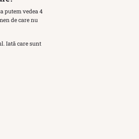
opa putem vedea 4
omen de care nu
l. Iată care sunt