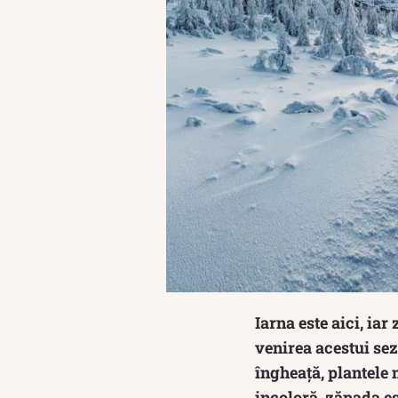
Iarna este aici, ia
venirea acestui se
îngheață, plantele 
incoloră, zăpada es