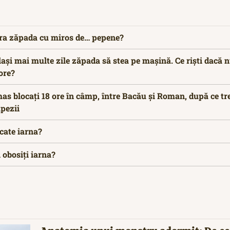
rra zăpada cu miros de… pepene?
 lași mai multe zile zăpada să stea pe mașină. Ce riști dacă 
ore?
as blocați 18 ore în câmp, între Bacău și Roman, după ce tr
ăpezii
cate iarna?
 obosiți iarna?