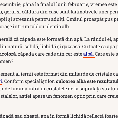
cembrie, până la finalul lunii februarie, vremea este
a, gerul și căldura din case sunt laitmotivele unei per
ii și stresantă pentru adulți. Omătul proaspăt pus pe
rașe într-un tablou identic alb.
erală că zăpada este formată din apă. La rândul ei, apa
in natură: solidă, lichidă și gazoasă. Cu toate că apa p
ncoloră
, zăpada care cade din cer este
albă.
Care este 
nomen?
ement al iernii este format din miliarde de cristale c
gi
. Conform specialiștilor,
culoarea albă este rezultat
lor de lumină intră în cristalele de la suprafața stratul
stalelor, astfel apare un fenomen optic prin care cre
ăpadă sau gheață, apa în formă lichidă reflectă foart