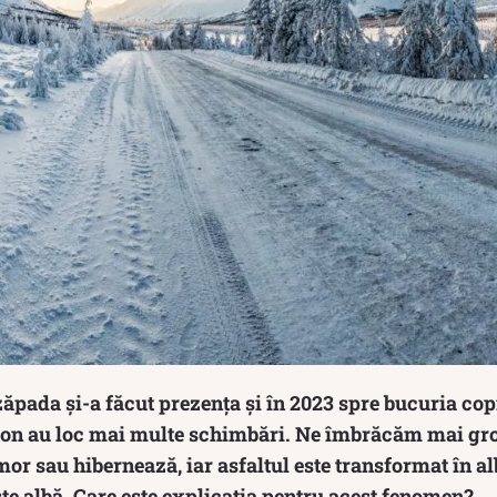
r zăpada și-a făcut prezența și în 2023 spre bucuria cop
zon au loc mai multe schimbări. Ne îmbrăcăm mai gr
mor sau hibernează, iar asfaltul este transformat în al
te albă. Care este explicația pentru acest fenomen?