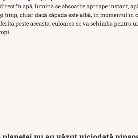
direct în apă, lumina se absoarbe aproape instant, 
ași timp, chiar dacă zăpada este albă, în momentul în 
iferită peste aceasta, culoarea se va schimba pentru 
topi.
e planetei nu au văzut niciodată ninso