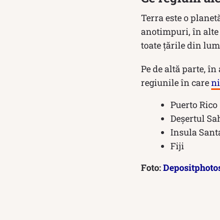
Terra este o plane
anotimpuri, în alt
toate țările din lu
Pe de altă parte, î
regiunile în care
n
Puerto Rico
Deșertul Sa
Insula Sant
Fiji
Foto:
Depositphoto