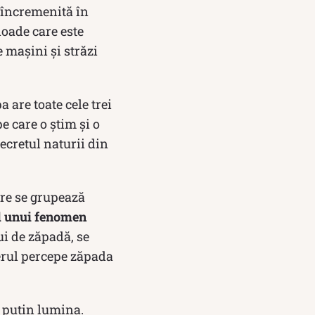
 încremenită în
ioade care este
 mașini și străzi
 are toate cele trei
e care o știm și o
secretul naturii din
are se grupează
ul unui fenomen
ui de zăpadă, se
ierul percepe zăpada
e puțin lumina.