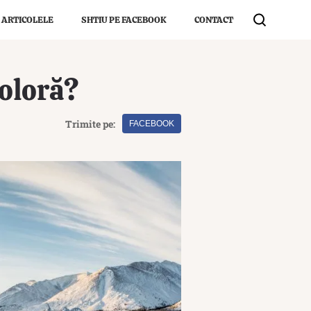
 ARTICOLELE
SHTIU PE FACEBOOK
CONTACT
coloră?
Trimite pe:
FACEBOOK