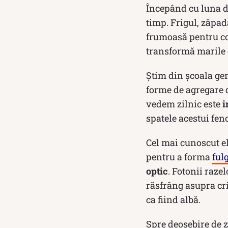
Începând cu luna de
timp. Frigul, zăpad
frumoasă pentru cop
transformă marile o
Știm din școala gen
forme de agregare d
vedem zilnic este
i
spatele acestui fe
Cel mai cunoscut el
pentru a forma
ful
optic
. Fotonii raze
răsfrâng asupra cri
ca fiind albă.
Spre deosebire de z