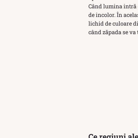
Când lumina intră 
de incolor. În acel
lichid de culoare d
când zăpada se va 
Ce regiuni al