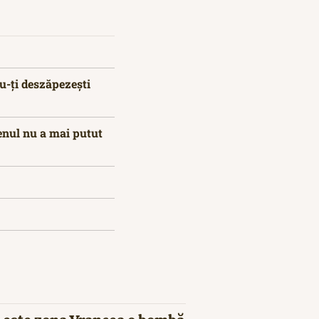
nu-ți deszăpezești
enul nu a mai putut