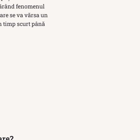
apărând fenomenul
care se va vărsa un
un timp scurt până
are?