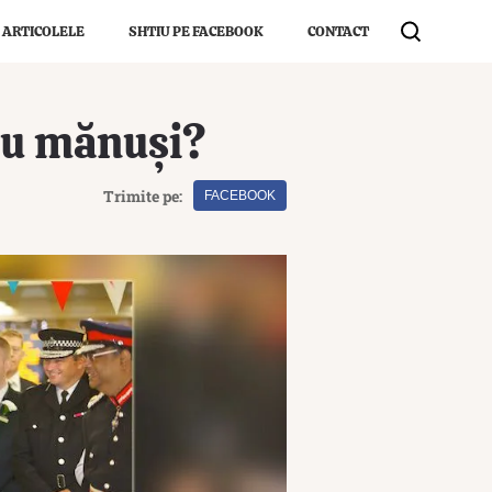
 ARTICOLELE
SHTIU PE FACEBOOK
CONTACT
reu mănuși?
Trimite pe:
FACEBOOK