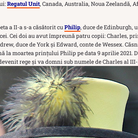
ui:
Regatul Unit
, Canada, Australia, Noua Zeelandă, Af
eta a II-a s-a căsătorit cu
Philip
, duce de Edinburgh, un
ei. Cei doi au avut împreună patru copii: Charles, pr
ndrew, duce de York și Edward, conte de Wessex. Căsni
nă la moartea prințului Philip pe data 9 aprilie 2021. 
devenit rege și va domni sub numele de Charles al III-