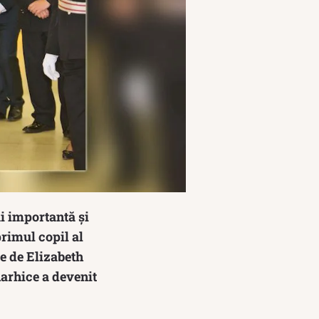
ai importantă și
rimul copil al
le de Elizabeth
narhice a devenit