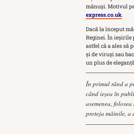
mănuși. Motivul pen
express.co.uk
.
Dacă la început măn
Reginei. În ieșiril
astfel că a ales să 
și de viruși sau ba
un plus de eleganță,
În primul rând a pu
când ieșea în publ
asemenea, folosea 
proteja mâinile, a