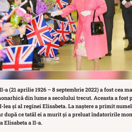
II-a (21 aprilie 1926 – 8 septembrie 2022) a fost cea m
narhică din lume a secolului trecut. Aceasta a fost p
I-lea și al reginei Elisabeta. La naștere a primit nume
 după ce tatăl ei a murit și a preluat îndatoririle mo
 Elisabeta a II-a.