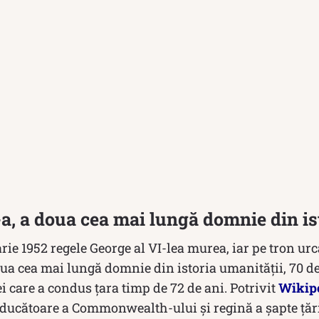
I-a, a doua cea mai lungă domnie din is
rie 1952 regele George al VI-lea murea, iar pe tron urca
oua cea mai lungă domnie din istoria umanității, 70 d
ei care a condus țara timp de 72 de ani. Potrivit
Wikip
onducătoare a Commonwealth-ului și regină a șapte țăr