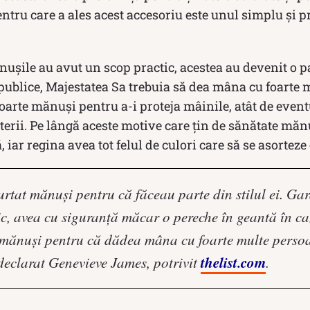
tru care a ales acest accesoriu este unul simplu și pr
ușile au avut un scop practic, acestea au devenit o pa
e publice, Majestatea Sa trebuia să dea mâna cu foarte
poarte mănuși pentru a-i proteja mâinile, atât de event
cterii. Pe lângă aceste motive care țin de sănătate măn
 iar regina avea tot felul de culori care să se asorteze 
rtat mănuși pentru că făceau parte din stilul ei. Ga
ic, avea cu siguranță măcar o pereche în geantă în ca
mănuși pentru că dădea mâna cu foarte multe persoa
thelist.com
 declarat Genevieve James, potrivit
.