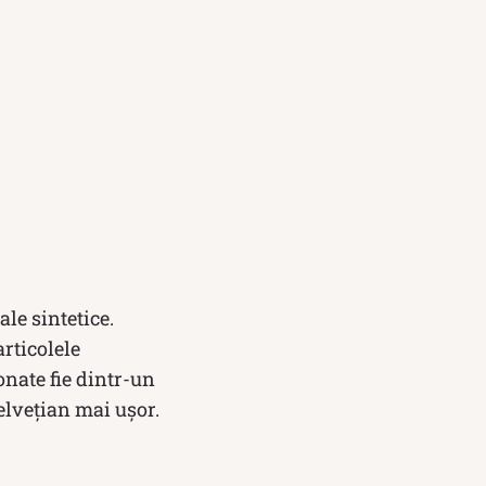
le sintetice.
rticolele
nate fie dintr-un
 elvețian mai ușor.