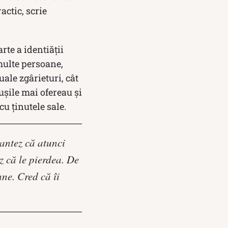
actic, scrie
rte a identiății
 multe persoane,
uale zgârieturi, cât
ușile mai ofereau și
cu ținutele sale.
rantez că atunci
z că le pierdea. De
ne. Cred că îi