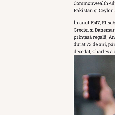
Commonwealth-ul
Pakistan și Ceylon.
În anul 1947, Elisab
Greciei și Danemarc
prințesă regală, A
durat 73 de ani, pâ
decedat, Charles a 