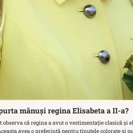
purta mănuși regina Elisabeta a II-a?
 observa că regina a avut o vestimentație clasică și el
 Aceasta avea o preferință pentru ținutele colorate și p