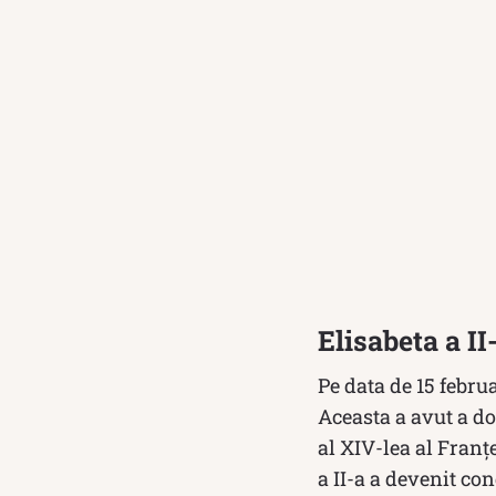
Elisabeta a I
Pe data de 15 februa
Aceasta a avut a d
al XIV-lea al Franț
a II-a a devenit c