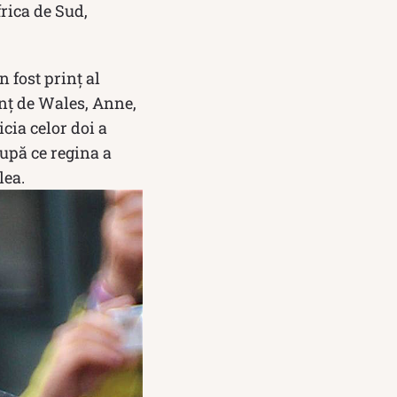
rica de Sud,
 fost prinț al
inț de Wales, Anne,
cia celor doi a
După ce regina a
lea.