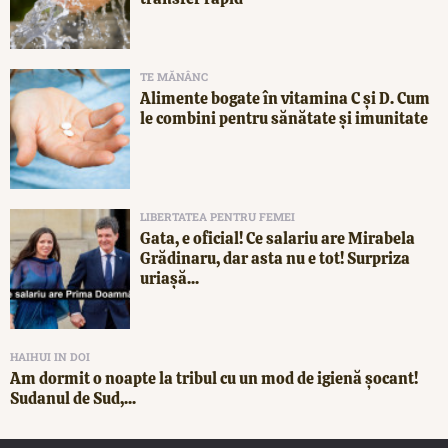
TE MĂNÂNC
Alimente bogate în vitamina C și D. Cum
le combini pentru sănătate și imunitate
LIBERTATEA PENTRU FEMEI
Gata, e oficial! Ce salariu are Mirabela
Grădinaru, dar asta nu e tot! Surpriza
uriașă...
HAIHUI IN DOI
Am dormit o noapte la tribul cu un mod de igienă șocant!
Sudanul de Sud,...