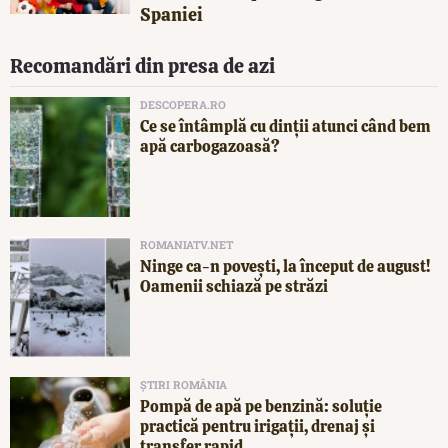
Spaniei
Recomandări din presa de azi
DESCOPERA.RO
Ce se întâmplă cu dinții atunci când bem
apă carbogazoasă?
ROMANIATV.NET
Ninge ca-n povești, la început de august!
Oamenii schiază pe străzi
ȘTIRI ROMÂNIA
Pompă de apă pe benzină: soluție
practică pentru irigații, drenaj și
transfer rapid