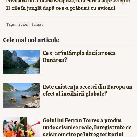
Povestea lui Juliane Koepcke, fata care a supraviețuit
11 zile în junglă după ce s-a prăbușit cu avionul
Tags:
avion
fumat
Cele mai noi articole
Ce s-ar întâmpla dacă ar seca
Dunărea?
Este existența secetei din Europa un
efect al încălzirii globale?
Golul lui Ferran Torres a produs
unde seismice reale, înregistrate de
seismometre pe întreg teritoriul