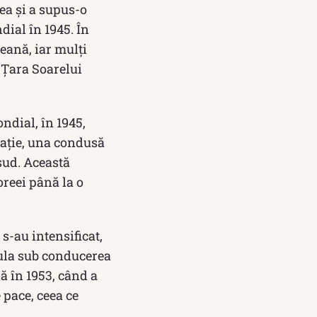
ea și a supus-o
dial în 1945. În
eană, iar mulți
 ”Țara Soarelui
ondial, în 1945,
pație, una condusă
 sud. Această
oreei până la o
s-au intensificat,
sula sub conducerea
ă în 1953, când a
 pace, ceea ce