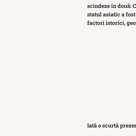
scindeze în două: C
statul asiatic a fo
factori istorici, geo
Iată o scurtă preze