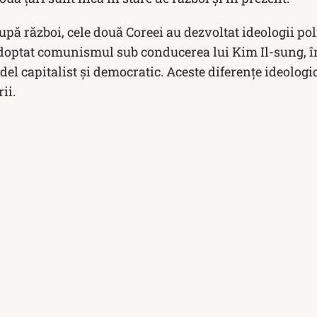
După război, cele două Coreei au dezvoltat ideologii poli
doptat comunismul sub conducerea lui Kim Il-sung, î
l capitalist și democratic. Aceste diferențe ideologic
ii.