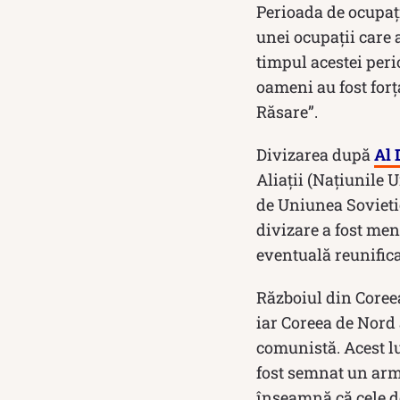
Perioada de ocupați
unei ocupații care 
timpul acestei peri
oameni au fost forț
Răsare”.
Divizarea după
Al 
Aliații (Națiunile 
de Uniunea Sovietic
divizare a fost men
eventuală reunifica
Războiul din Coreea
iar Coreea de Nord
comunistă. Acest lu
fost semnat un armis
înseamnă că cele do