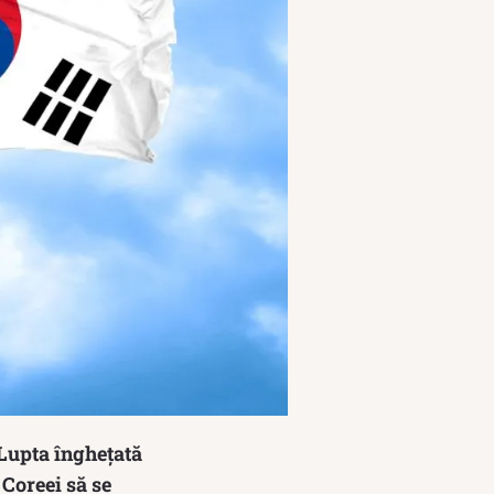
 Lupta înghețată
 Coreei să se