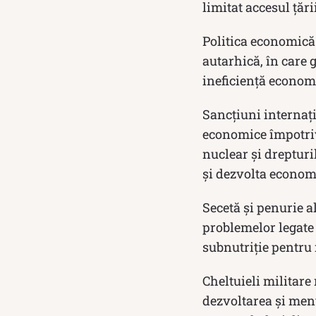
limitat accesul țări
Politica economică
autarhică, în care 
ineficiență econom
Sancțiuni internaț
economice împotriv
nuclear și drepturi
și dezvolta economi
Secetă și penurie a
problemelor legate 
subnutriție pentru 
Cheltuieli militare
dezvoltarea și men