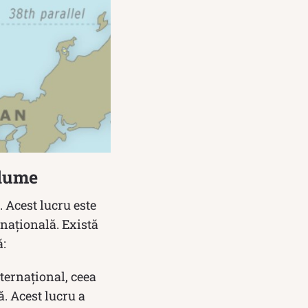
 lume
 Acest lucru este
ernațională. Există
ă:
ternațional, ceea
ă. Acest lucru a