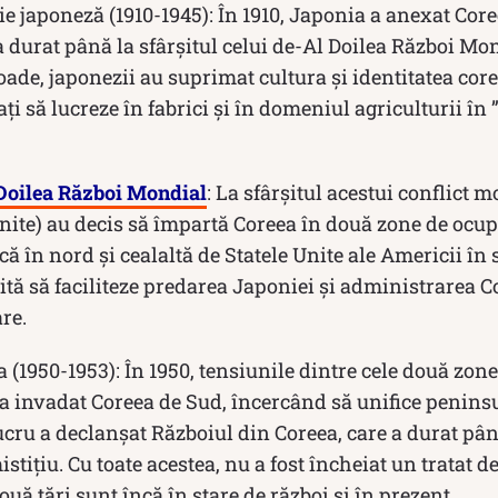
e japoneză (1910-1945): În 1910, Japonia a anexat Core
a durat până la sfârșitul celui de-Al Doilea Război Mon
oade, japonezii au suprimat cultura și identitatea core
ați să lucreze în fabrici și în domeniul agriculturii în
Doilea Război Mondial
: La sfârșitul acestui conflict m
Unite) au decis să împartă Coreea în două zone de ocu
ă în nord și cealaltă de Statele Unite ale Americii în
ită să faciliteze predarea Japoniei și administrarea C
re.
 (1950-1953): În 1950, tensiunile dintre cele două zone 
 a invadat Coreea de Sud, încercând să unifice penin
cru a declanșat Războiul din Coreea, care a durat pân
tițiu. Cu toate acestea, nu a fost încheiat un tratat de
uă țări sunt încă în stare de război și în prezent.