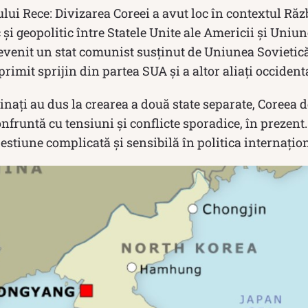
lui Rece: Divizarea Coreei a avut loc în contextul Răz
 și geopolitic între Statele Unite ale Americii și Uniun
evenit un stat comunist susținut de Uniunea Sovietică
rimit sprijin din partea SUA și a altor aliați occidenta
inați au dus la crearea a două state separate, Coreea 
onfruntă cu tensiuni și conflicte sporadice, în prezent
stiune complicată și sensibilă în politica internațio