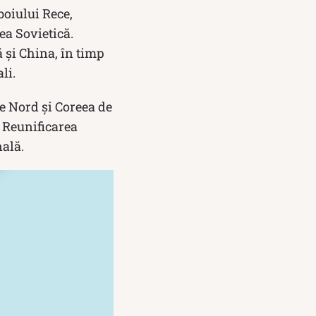
boiului Rece,
ea Sovietică.
 și China, în timp
li.
de Nord și Coreea de
. Reunificarea
nală.