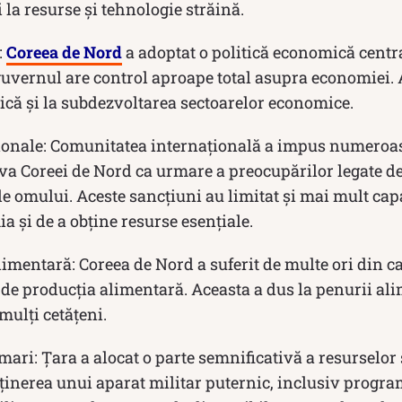
i la resurse și tehnologie străină.
:
Coreea de Nord
a adoptat o politică economică centra
guvernul are control aproape total asupra economiei. 
ică și la subdezvoltarea sectoarelor economice.
ionale: Comunitatea internațională a impus numeroa
a Coreei de Nord ca urmare a preocupărilor legate d
le omului. Aceste sancțiuni au limitat și mai mult capa
a și de a obține resurse esențiale.
limentară: Coreea de Nord a suferit de multe ori din ca
de producția alimentară. Aceasta a dus la penurii ali
mulți cetățeni.
 mari: Țara a alocat o parte semnificativă a resurselor
ținerea unui aparat militar puternic, inclusiv progra