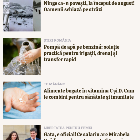
Ninge ca-n povești, la început de august!
Oamenii schiază pe străzi
ȘTIRI ROMÂNIA
Pompă de apă pe benzină: soluție
practică pentru irigații, drenaj și
transfer rapid
TE MĂNÂNC
Alimente bogate în vitamina C și D. Cum
le combini pentru sănătate și imunitate
LIBERTATEA PENTRU FEMEI
Gata, e oficial! Ce salariu are Mirabela