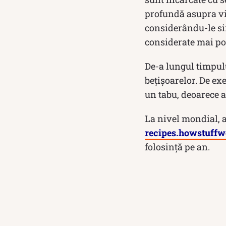
profundă asupra vie
considerându-le sim
considerate mai pot
De-a lungul timpulu
bețișoarelor. De ex
un tabu, deoarece a
La nivel mondial, 
recipes.howstuff
folosință pe an.