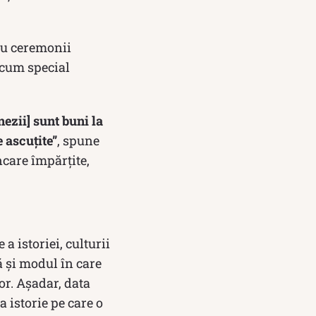
ru ceremonii
 acum special
nezii] sunt buni la
 ascuțite”
, spune
ncare împărțite,
a istoriei, culturii
ă și modul în care
or. Așadar, data
a istorie pe care o