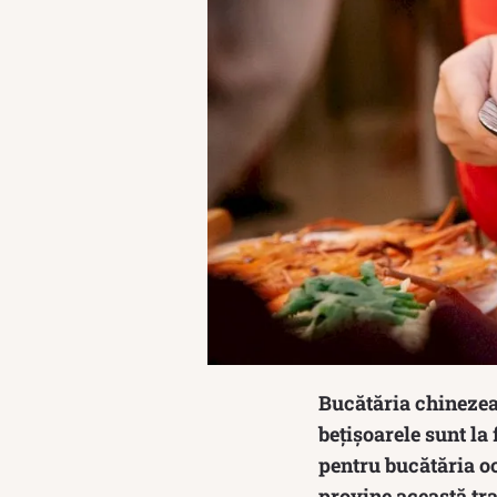
Bucătăria chinezeas
bețișoarele sunt la
pentru bucătăria oc
provine această tra