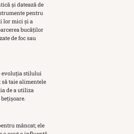
tică și datează de
instrumente pentru
 lor mici și a
toarcerea bucăților
zate de foc sau
evoluția stilului
 să taie alimentele
ia de a utiliza
 bețișoare.
pentru mâncat; ele
e a avut o influență