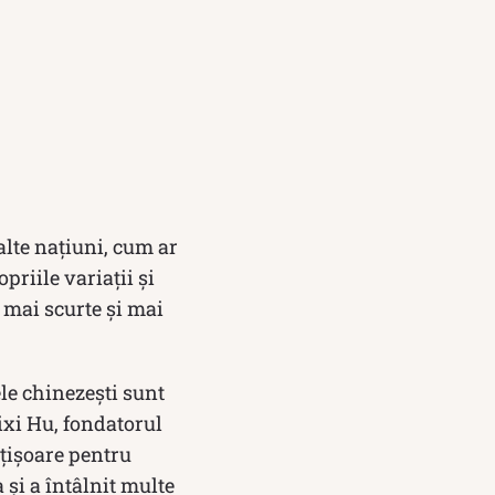
alte națiuni, cum ar
priile variații și
 mai scurte și mai
ele chinezești sunt
ixi Hu, fondatorul
ețișoare pentru
 și a întâlnit multe