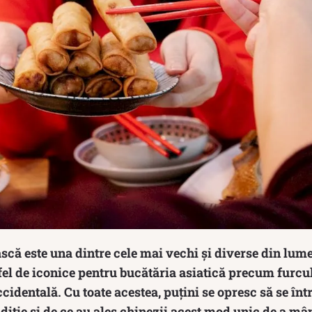
că este una dintre cele mai vechi și diverse din lume.
 fel de iconice pentru bucătăria asiatică precum furculi
cidentală. Cu toate acestea, puțini se opresc să se înt
diție și de ce au ales chinezii acest mod unic de a mâ