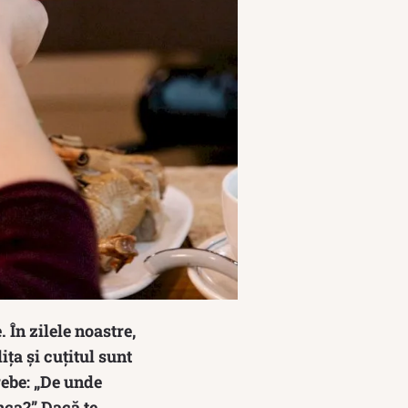
 În zilele noastre,
ța și cuțitul sunt
rebe: „De unde
nca?” Dacă te