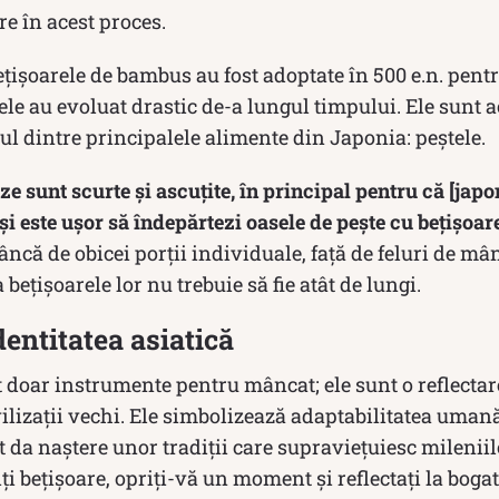
re în acest proces.
țișoarele de bambus au fost adoptate în 500 e.n. pent
rele au evoluat drastic de-a lungul timpului. Ele sunt
l dintre principalele alimente din Japonia: peștele.
e sunt scurte și ascuțite, în principal pentru că [japo
și este ușor să îndepărtezi oasele de pește cu bețișoare
că de obicei porții individuale, față de feluri de mâ
 bețișoarele lor nu trebuie să fie atât de lungi.
dentitatea asiatică
 doar instrumente pentru mâncat; ele sunt o reflectare 
civilizații vechi. Ele simbolizează adaptabilitatea uman
t da naștere unor tradiții care supraviețuiesc mileniil
ți bețișoare, opriți-vă un moment și reflectați la bogat