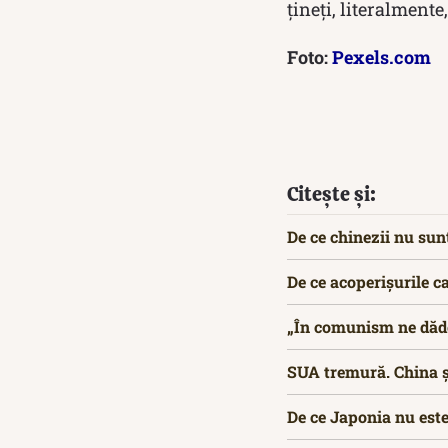
țineți, literalmente
Foto:
Pexels.com
Citește și:
De ce chinezii nu sun
De ce acoperișurile c
„În comunism ne dăde
SUA tremură. China și
De ce Japonia nu este