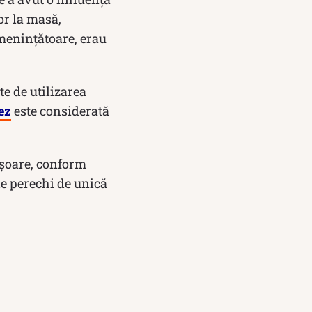
or la masă,
amenințătoare, erau
te de utilizarea
ez
este considerată
ișoare, conform
e perechi de unică