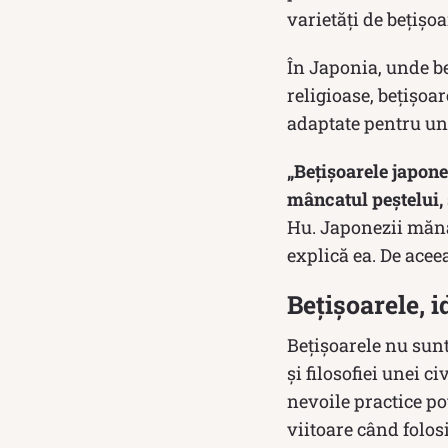
varietăți de bețișoa
În Japonia, unde be
religioase, bețișoa
adaptate pentru unu
„Bețișoarele japonez
mâncatul peștelui, 
Hu. Japonezii mănân
explică ea. De aceea
Bețișoarele, i
Bețișoarele nu sunt
și filosofiei unei 
nevoile practice po
viitoare când folosi