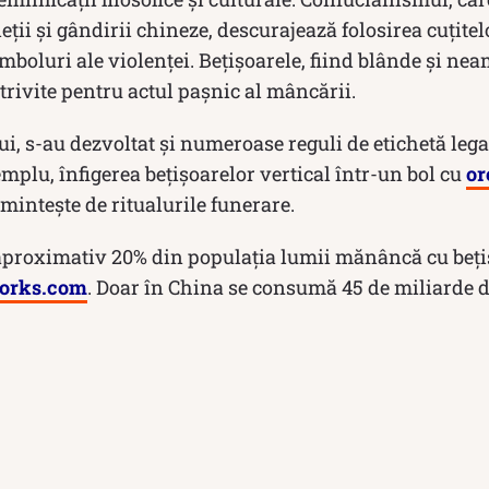
ții și gândirii chineze, descurajează folosirea cuțitel
boluri ale violenței. Bețișoarele, fiind blânde și ne
rivite pentru actul pașnic al mâncării.
i, s-au dezvoltat și numeroase reguli de etichetă lega
emplu, înfigerea bețișoarelor vertical într-un bol cu
or
mintește de ritualurile funerare.
aproximativ 20% din populația lumii mănâncă cu beț
works.com
. Doar în China se consumă 45 de miliarde d