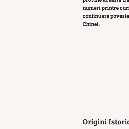
numeri printre curio
continuare povestea
Chinei.
Origini Istori