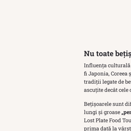
Nu toate bețiș
Influența culturală
fi Japonia, Coreea ș
tradiții legate de 
ascuțite decât cele 
Bețișoarele sunt dif
lungi și groase
„pe
Lost Plate Food To
prima dată la vârst