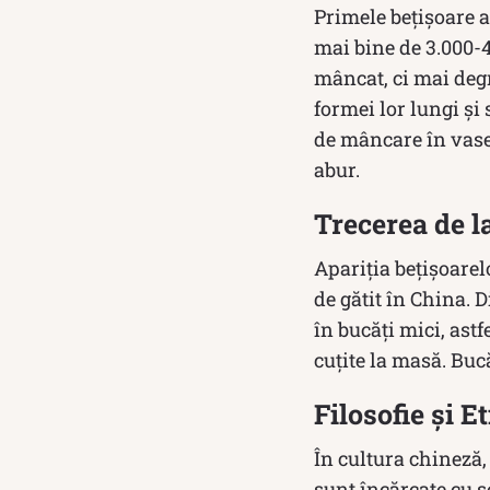
Primele bețișoare a
mai bine de 3.000-4
mâncat, ci mai degr
formei lor lungi și 
de mâncare în vasel
abur.
Trecerea de l
Apariția bețișoarel
de gătit în China. 
în bucăți mici, astf
cuțite la masă. Buc
Filosofie și E
În cultura chineză
sunt încărcate cu s