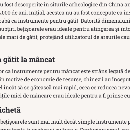
u fost descoperite în siturile arheologice din China an
.000 de ani. Inițial, acestea nu au fost concepute ca 
abă ca instrumente pentru gătit. Datorită dimensiunii
subțiri, bețișoarele erau ideale pentru atingerea și în
e mari de gătit, protejând utilizatorul de arsurile cau
a gătit la mâncat
or ca instrumente pentru mâncat este strâns legată de 
Din motive de economie de resurse, chinezii au început
el încât să se gătească mai rapid, ceea ce reducea nevo
ățile mici de mâncare erau ideale pentru a fi prinse cu
tichetă
, bețișoarele sunt mai mult decât simple instrumente 
emnificații filosofice și culturale. Confucianismul, car