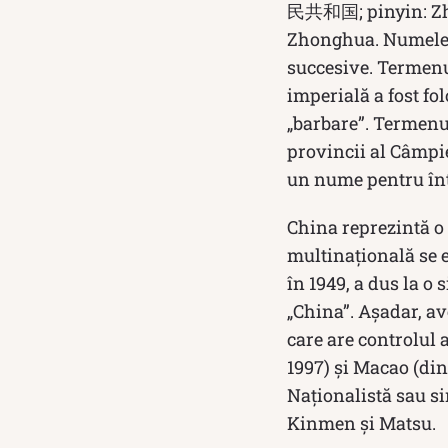
民共和国; pinyin: Zhō
Zhonghua. Numele of
succesive. Termenul
imperială a fost fol
„barbare”. Termenul,
provincii al Câmpie
un nume pentru înt
China reprezintă o 
multinațională se e
în 1949, a dus la o 
„China”. Așadar, a
care are controlul 
1997) și Macao (din
Naționalistă sau s
Kinmen și Matsu.