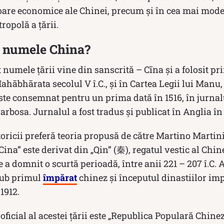
are economice ale Chinei, precum și în cea mai mode
ropolă a țării.
 numele China?
 numele țării vine din sanscrită – Cīna și a folosit pr
ābhārata secolul V î.C., și în Cartea Legii lui Manu, s
te consemnat pentru un prima dată în 1516, în jurnal
rbosa. Jurnalul a fost tradus și publicat în Anglia în
toricii preferă teoria propusă de către Martino Martini
Cina” este derivat din „Qin” (秦), regatul vestic al Chin
 a domnit o scurtă perioadă, între anii 221 – 207 î.C. 
sub primul
împărat
chinez și începutul dinastiilor imp
1912.
 oficial al acestei țării este „Republica Populară Ch