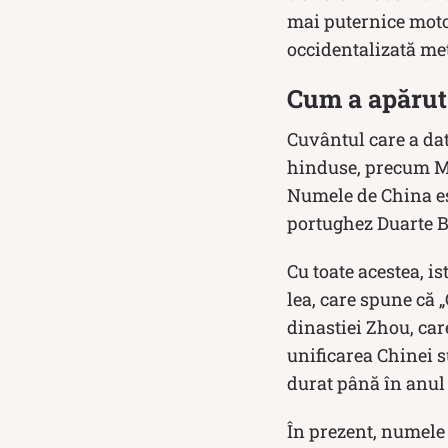
mai puternice moto
occidentalizată met
Cum a apărut
Cuvântul care a dat
hinduse, precum Mah
Numele de China es
portughez Duarte Ba
Cu toate acestea, is
lea, care spune că „
dinastiei Zhou, care
unificarea Chinei 
durat până în anul 
În prezent, numele