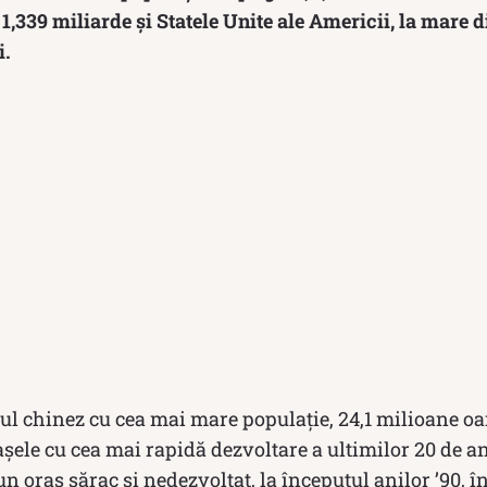
1,339 miliarde și Statele Unite ale Americii, la mare d
i.
ul chinez cu cea mai mare populație, 24,1 milioane 
așele cu cea mai rapidă dezvoltare a ultimilor 20 de an
n oraș sărac și nedezvoltat, la începutul anilor ’90, î