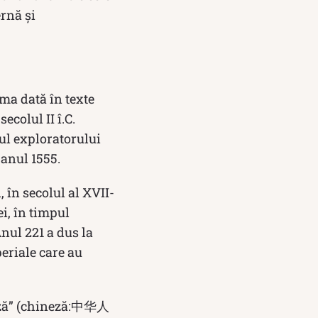
rnă și
ima dată în texte
ecolul II î.C.
ul exploratorului
 anul 1555.
, în secolul al XVII-
ei, în timpul
Anul 221 a dus la
eriale care au
ineză” (chineză:中华人