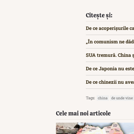
Citește și:
De ce acoperișurile c
„În comunism ne dăde
SUA tremură. China și
De ce Japonia nu este
De ce chinezii nu ave
Tags:
china
de unde vine
Cele mai noi articole