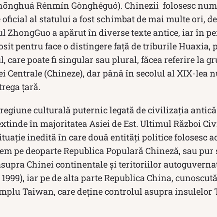
nghuá Rénmín Gònghéguó). Chinezii folosesc nume
icial al statului a fost schimbat de mai multe ori, de
 ZhongGuo a apărut în diverse texte antice, iar în pe
osit pentru face o distingere față de triburile Huaxia,
 care poate fi singular sau plural, făcea referire la g
i Centrale (Chineze), dar până în secolul al XIX-lea nu 
rega țară.
regiune culturală puternic legată de civilizația antică
xtinde în majoritatea Asiei de Est. Ultimul Război Civi
situație inedită în care două entități politice folosesc
vem pe deoparte Republica Populară Chineză, sau pur 
asupra Chinei continentale și teritoriilor autoguvern
 1999), iar pe de alta parte Republica China, cunoscu
implu Taiwan, care deține controlul asupra insulelor