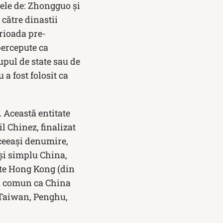
le de: Zhongguo și
 către dinastii
rioada pre-
 percepute ca
rupul de state sau de
a fost folosit ca
. Această entitate
l Chinez, finalizat
 aceeași denumire,
și simplu China,
ate Hong Kong (din
tă comun ca China
 Taiwan, Penghu,