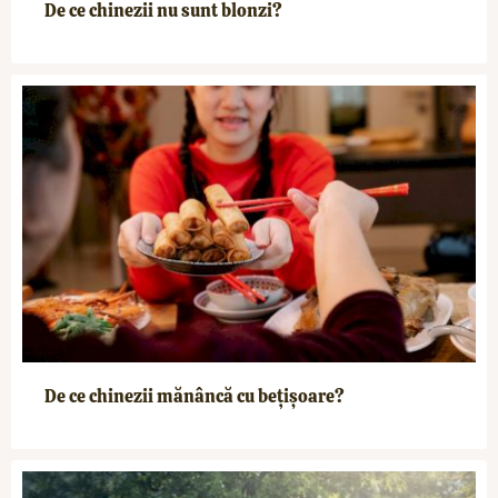
De ce chinezii nu sunt blonzi?
De ce chinezii mănâncă cu bețișoare?