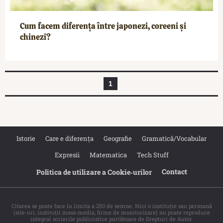
Cum facem diferența între japonezi, coreeni și
chinezi?
1
Istorie
Care e diferența
Geografie
Gramatică/Vocabular
Expresii
Matematica
Tech Stuff
Contact
Politica de utilizare a Cookie‐urilor
Citarea se poate face în limita a 250 de semne. Nici o instituţie sau persoană
(site-uri, instituţii mass-media, firme de monitorizare) nu poate reproduce
integral scrierile publicistice purtătoare de Drepturi de Autor.