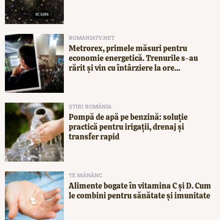
ROMANIATV.NET
Metrorex, primele măsuri pentru
economie energetică. Trenurile s-au
rărit și vin cu întârziere la ore...
ȘTIRI ROMÂNIA
Pompă de apă pe benzină: soluție
practică pentru irigații, drenaj și
transfer rapid
TE MĂNÂNC
Alimente bogate în vitamina C și D. Cum
le combini pentru sănătate și imunitate