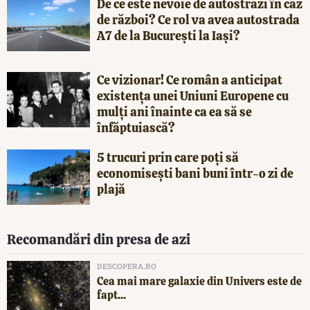
De ce este nevoie de autostrăzi în caz
de război? Ce rol va avea autostrada
A7 de la București la Iași?
Ce vizionar! Ce român a anticipat
existența unei Uniuni Europene cu
mulți ani înainte ca ea să se
înfăptuiască?
5 trucuri prin care poți să
economisești bani buni într-o zi de
plajă
Recomandări din presa de azi
DESCOPERA.RO
Cea mai mare galaxie din Univers este de
fapt...