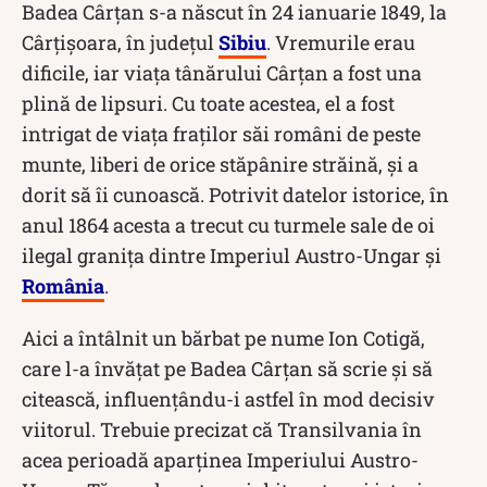
Badea Cârțan s-a născut în 24 ianuarie 1849, la
Cârțișoara, în județul
Sibiu
. Vremurile erau
dificile, iar viața tânărului Cârțan a fost una
plină de lipsuri. Cu toate acestea, el a fost
intrigat de viața fraților săi români de peste
munte, liberi de orice stăpânire străină, și a
dorit să îi cunoască. Potrivit datelor istorice, în
anul 1864 acesta a trecut cu turmele sale de oi
ilegal granița dintre Imperiul Austro-Ungar și
România
.
Aici a întâlnit un bărbat pe nume Ion Cotigă,
care l-a învățat pe Badea Cârțan să scrie și să
citească, influențându-i astfel în mod decisiv
viitorul. Trebuie precizat că Transilvania în
acea perioadă aparținea Imperiului Austro-