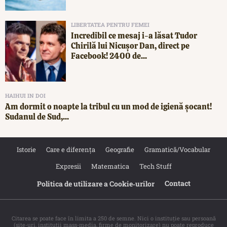
LIBERTATEA PENTRU FEMEI
Incredibil ce mesaj i-a lăsat Tudor
Chirilă lui Nicușor Dan, direct pe
Facebook! 2400 de...
HAIHUI IN DOI
Am dormit o noapte la tribul cu un mod de igienă șocant!
Sudanul de Sud,...
Istorie
Care e diferența
Geografie
Gramatică/Vocabular
Expresii
Matematica
Tech Stuff
Contact
Politica de utilizare a Cookie‐urilor
Citarea se poate face în limita a 250 de semne. Nici o instituţie sau persoană
(site-uri, instituţii mass-media, firme de monitorizare) nu poate reproduce