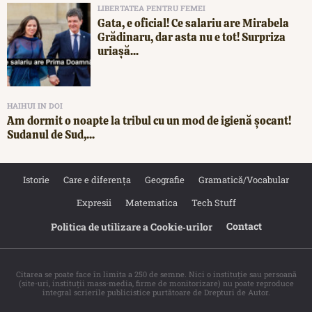
LIBERTATEA PENTRU FEMEI
Gata, e oficial! Ce salariu are Mirabela
Grădinaru, dar asta nu e tot! Surpriza
uriașă...
HAIHUI IN DOI
Am dormit o noapte la tribul cu un mod de igienă șocant!
Sudanul de Sud,...
Istorie
Care e diferența
Geografie
Gramatică/Vocabular
Expresii
Matematica
Tech Stuff
Contact
Politica de utilizare a Cookie‐urilor
Citarea se poate face în limita a 250 de semne. Nici o instituţie sau persoană
(site-uri, instituţii mass-media, firme de monitorizare) nu poate reproduce
integral scrierile publicistice purtătoare de Drepturi de Autor.