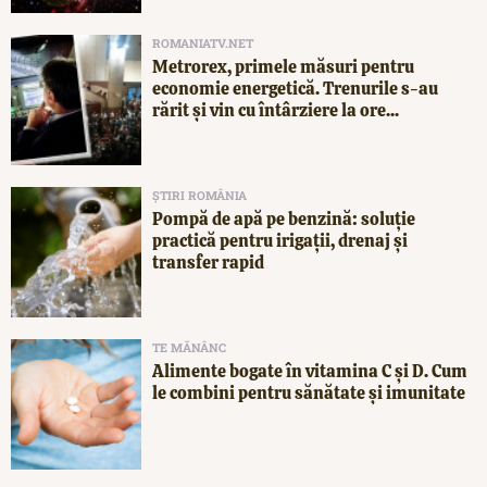
ROMANIATV.NET
Metrorex, primele măsuri pentru
economie energetică. Trenurile s-au
rărit și vin cu întârziere la ore...
ȘTIRI ROMÂNIA
Pompă de apă pe benzină: soluție
practică pentru irigații, drenaj și
transfer rapid
TE MĂNÂNC
Alimente bogate în vitamina C și D. Cum
le combini pentru sănătate și imunitate