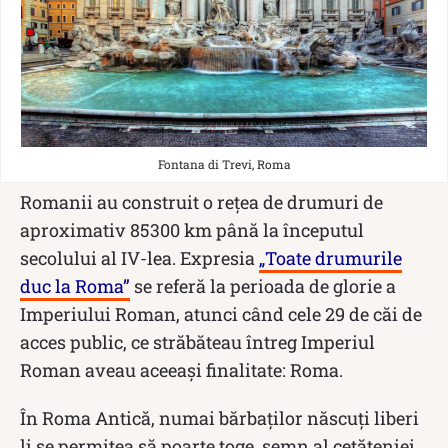
Fontana di Trevi, Roma
Romanii au construit o rețea de drumuri de
aproximativ 85300 km până la începutul
secolului al IV-lea. Expresia
„Toate drumurile
duc la Roma”
se referă la perioada de glorie a
Imperiului Roman, atunci când cele 29 de căi de
acces public, ce străbăteau întreg Imperiul
Roman aveau aceeași finalitate: Roma.
În Roma Antică, numai bărbaților născuți liberi
li se permitea să poarte toge, semn al cetățeniei