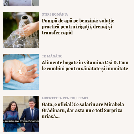
ȘTIRI ROMÂNIA
Pompă de apă pe benzină: soluție
practică pentru irigații, drenaj și
transfer rapid
TE MĂNÂNC
Alimente bogate în vitamina C și D. Cum
le combini pentru sănătate și imunitate
LIBERTATEA PENTRU FEMEI
Gata, e oficial! Ce salariu are Mirabela
Grădinaru, dar asta nu e tot! Surpriza
uriașă...