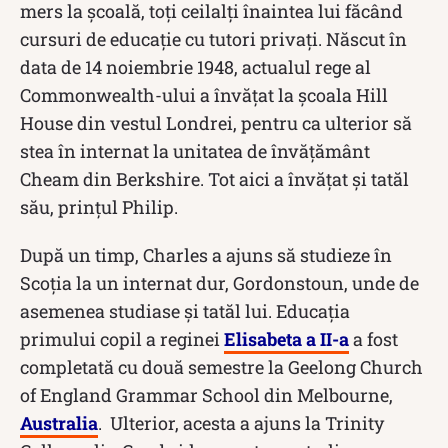
mers la școală, toți ceilalți înaintea lui făcând
cursuri de educație cu tutori privați. Născut în
data de 14 noiembrie 1948, actualul rege al
Commonwealth-ului a învățat la școala Hill
House din vestul Londrei, pentru ca ulterior să
stea în internat la unitatea de învățământ
Cheam din Berkshire. Tot aici a învățat și tatăl
său, prinţul Philip.
După un timp, Charles a ajuns să studieze în
Scoția la un internat dur, Gordonstoun, unde de
asemenea studiase și tatăl lui. Educația
primului copil a reginei
Elisabeta a II-a
a fost
completată cu două semestre la Geelong Church
of England Grammar School din Melbourne,
Australia
. Ulterior, acesta a ajuns la Trinity