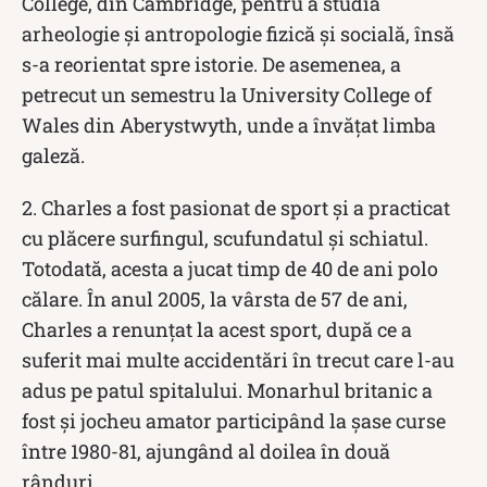
College, din Cambridge, pentru a studia
arheologie şi antropologie fizică şi socială, însă
s-a reorientat spre istorie. De asemenea, a
petrecut un semestru la University College of
Wales din Aberystwyth, unde a învăţat limba
galeză.
2. Charles a fost pasionat de sport și a practicat
cu plăcere surfingul, scufundatul și schiatul.
Totodată, acesta a jucat timp de 40 de ani polo
călare. În anul 2005, la vârsta de 57 de ani,
Charles a renunțat la acest sport, după ce a
suferit mai multe accidentări în trecut care l-au
adus pe patul spitalului. Monarhul britanic a
fost și jocheu amator participând la şase curse
între 1980-81, ajungând al doilea în două
rânduri.