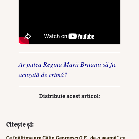
Ar putea Regina Marii Britanii să fie
acuzată de crimă?
Distribuie acest articol:
Citește și:
Ce înălțime are Călin Georgescu? E „de-o seamă” cu