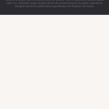
(site-uri, instituţii mass-media, firme de monitorizare) nu poate reproduce
integral scrierile publicistice purtătoare de Drepturi de Autor.