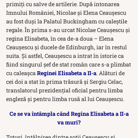
primiți cu salve de artilerie. După intonarea
Imnului României, Nicolae şi Elena Ceauşescu
au fost duși la Palatul Buckingham cu caleştile
regale. În prima s-au urcat Nicolae Ceauşescu şi
regina Elisabeta, în cea de-a doua – Elena
Ceauşescu şi ducele de Edinburgh, iar în restul
suita. Și astfel, Ceaușescu a intrat în istorie ca
fiind singurul șef de stat român care s-a plimbat
cu caleașca
Reginei Elisabeta a II-a
. Alături de
cei doi a stat în prima trăsură și Sergiu Celac,
translatorul prezidențial oficial pentru limba
engleză și pentru limba rusă al lui Ceaușescu.
Ce se va întâmpla când Regina Elisabeta a II-a
va muri?
Totuși, întâlnirea dintre soții Ceaușescu și