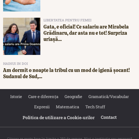
LIBERTATEA PENTRU FEMEI
Gata, e oficial! Ce salariu are Mirabela
Grădinaru, dar asta nu e tot! Surpriza
uriașă...
HAIHUI IN DOI
Am dormit o noapte la tribul cu un mod de igienă șocant!
Sudanul de Sud,...
Istorie
Care e diferența
Geografie
Gramatică/Vocabular
Expresii
Matematica
Tech Stuff
Contact
Politica de utilizare a Cookie‐urilor
Citarea se poate face în limita a 250 de semne. Nici o instituţie sau persoană