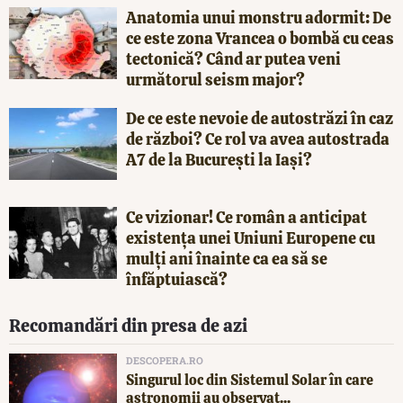
Anatomia unui monstru adormit: De
ce este zona Vrancea o bombă cu ceas
tectonică? Când ar putea veni
următorul seism major?
De ce este nevoie de autostrăzi în caz
de război? Ce rol va avea autostrada
A7 de la București la Iași?
Ce vizionar! Ce român a anticipat
existența unei Uniuni Europene cu
mulți ani înainte ca ea să se
înfăptuiască?
Recomandări din presa de azi
DESCOPERA.RO
Singurul loc din Sistemul Solar în care
astronomii au observat...