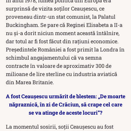
În anul 1978, lumea politică din Europa era
surprinsă de vizita soților Ceaușescu, ce
proveneau dintr-un stat comunist, la Palatul
Buckingham. Se pare că Reginei Elisabeta a II-a
nu și-a dorit niciun moment această întâlnire,
dar totul ar fi fost făcut din rațiuni economice.
Președintele României a fost primit la Londra în
schimbul angajamentului că va semna
contracte în valoare de aproximativ 300 de
milioane de lire sterline cu industria aviatică
din Marea Britanie.
A fost Ceaușescu urmărit de blestem: „De moarte
năpraznică, în zi de Crăciun, să crape cel care
se va atinge de aceste locuri”?
La momentul sosirii, soții Ceaușescu au fost