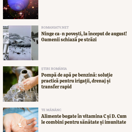
ROMANIATV.NET
Ninge ca-n povești, la început de august!
Oamenii schiază pe străzi
ȘTIRI ROMÂNIA
Pompă de apă pe benzină: soluție
practică pentru irigații, drenaj și
transfer rapid
TE MĂNÂNC
Alimente bogate în vitamina C și D. Cum
le combini pentru sănătate și imunitate