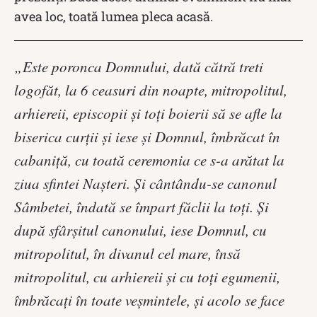
avea loc, toată lumea pleca acasă.
„Este poronca Domnului, dată cătră treti
logofăt, la 6 ceasuri din noapte, mitropolitul,
arhiereii, episcopii şi toţi boierii să se afle la
biserica curţii şi iese şi Domnul, îmbrăcat în
cabaniţă, cu toată ceremonia ce s-a arătat la
ziua sfintei Naşteri. Şi cântându-se canonul
Sâmbetei, îndată se împart făclii la toţi. Şi
după sfârşitul canonului, iese Domnul, cu
mitropolitul, în divanul cel mare, însă
mitropolitul, cu arhiereii şi cu toţi egumenii,
îmbrăcaţi în toate veşmintele, şi acolo se face