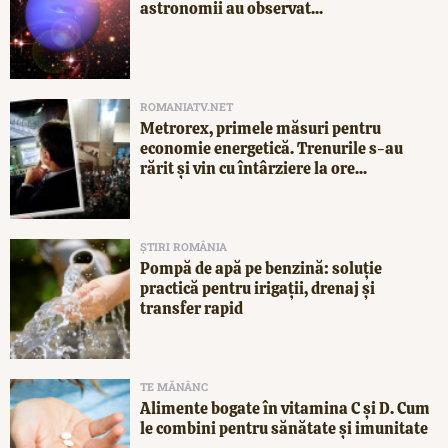
astronomii au observat...
ROMANIATV.NET
Metrorex, primele măsuri pentru
economie energetică. Trenurile s-au
rărit și vin cu întârziere la ore...
ȘTIRI ROMÂNIA
Pompă de apă pe benzină: soluție
practică pentru irigații, drenaj și
transfer rapid
TE MĂNÂNC
Alimente bogate în vitamina C și D. Cum
le combini pentru sănătate și imunitate