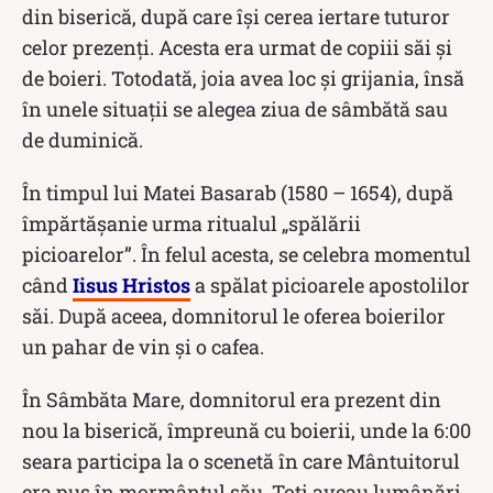
din biserică, după care își cerea iertare tuturor
celor prezenți. Acesta era urmat de copiii săi și
de boieri. Totodată, joia avea loc și grijania, însă
în unele situații se alegea ziua de sâmbătă sau
de duminică.
În timpul lui Matei Basarab (1580 – 1654), după
împărtășanie urma ritualul „spălării
picioarelor”. În felul acesta, se celebra momentul
când
Iisus Hristos
a spălat picioarele apostolilor
săi. După aceea, domnitorul le oferea boierilor
un pahar de vin și o cafea.
În Sâmbăta Mare, domnitorul era prezent din
nou la biserică, împreună cu boierii, unde la 6:00
seara participa la o scenetă în care Mântuitorul
era pus în mormântul său. Toți aveau lumânări