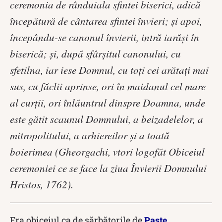
ceremonia de rânduiala sfintei biserici, adică
începătură de cântarea sfintei învieri; şi apoi,
începându-se canonul învierii, intră iarăşi în
biserică; şi, după sfârşitul canonului, cu
sfetilna, iar iese Domnul, cu toţi cei arătaţi mai
sus, cu făclii aprinse, ori în maidanul cel mare
al curţii, ori înlăuntrul dinspre Doamna, unde
este gătit scaunul Domnului, a beizadelelor, a
mitropolitului, a arhiereilor şi a toată
boierimea (Gheorgachi, vtori logofăt Obiceiul
ceremoniei ce se face la ziua Învierii Domnului
Hristos, 1762).
Era obiceiul ca de sărbătorile de
Paşte