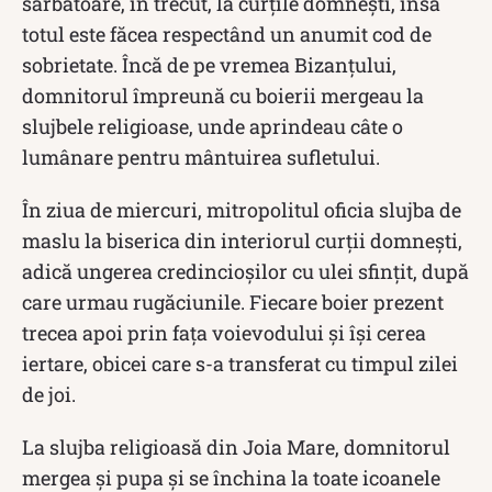
sărbătoare, în trecut, la curțile domnești, însă
totul este făcea respectând un anumit cod de
sobrietate. Încă de pe vremea Bizanțului,
domnitorul împreună cu boierii mergeau la
slujbele religioase, unde aprindeau câte o
lumânare pentru mântuirea sufletului.
În ziua de miercuri, mitropolitul oficia slujba de
maslu la biserica din interiorul curții domnești,
adică ungerea credincioșilor cu ulei sfințit, după
care urmau rugăciunile. Fiecare boier prezent
trecea apoi prin fața voievodului și își cerea
iertare, obicei care s-a transferat cu timpul zilei
de joi.
La slujba religioasă din Joia Mare, domnitorul
mergea și pupa și se închina la toate icoanele