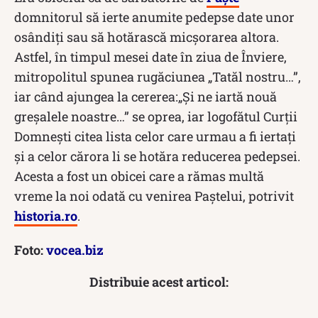
domnitorul să ierte anumite pedepse date unor
osândiţi sau să hotărască micşorarea altora.
Astfel, în timpul mesei date în ziua de Înviere,
mitropolitul spunea rugăciunea „Tatăl nostru…”,
iar când ajungea la cererea:„Şi ne iartă nouă
greşalele noastre…” se oprea, iar logofătul Curţii
Domneşti citea lista celor care urmau a fi iertaţi
şi a celor cărora li se hotăra reducerea pedepsei.
Acesta a fost un obicei care a rămas multă
vreme la noi odată cu venirea Paştelui, potrivit
historia.ro
.
Foto:
vocea.biz
Distribuie acest articol: