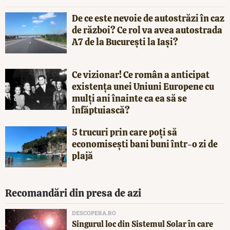
De ce este nevoie de autostrăzi în caz
de război? Ce rol va avea autostrada
A7 de la București la Iași?
Ce vizionar! Ce român a anticipat
existența unei Uniuni Europene cu
mulți ani înainte ca ea să se
înfăptuiască?
5 trucuri prin care poți să
economisești bani buni într-o zi de
plajă
Recomandări din presa de azi
DESCOPERA.RO
Singurul loc din Sistemul Solar în care