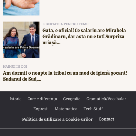
LIBERTATEA PENTRU FEMEI
Gata, e oficial! Ce salariu are Mirabela
Grădinaru, dar asta nu e tot! Surpriza
uriașă...
HAIHUI IN DOI
Am dormit o noapte la tribul cu un mod de igienă șocant!
Sudanul de Sud,...
Istorie
Care e diferența
Geografie
Gramatică/Vocabular
Expresii
Matematica
Tech Stuff
Contact
Politica de utilizare a Cookie‐urilor