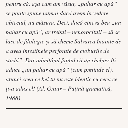
pentru că, așa cum am văzut, „pahar cu apă”
se poate spune numai dacă avem în vedere
obiectul, nu măsura. Deci, dacă cineva bea „un
pahar cu apă”, ar trebui – nenorocitul! – să se
lase de filologie și să cheme Salvarea înainte de
a avea intestinele perforate de cioburile de
sticlă”. Dar admițând faptul că un chelner îți
aduce „un pahar cu apă” (cum pretinde el),
atunci ceea ce bei tu nu este identic cu ceea ce
ți-a adus el! (Al. Graur – Puțină gramatică,
1988)