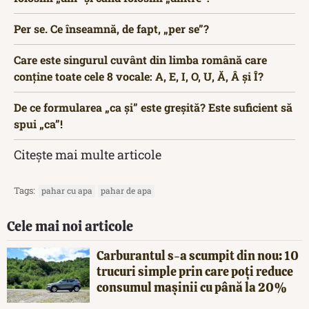
Per se. Ce înseamnă, de fapt, „per se”?
Care este singurul cuvânt din limba română care
conține toate cele 8 vocale: A, E, I, O, U, Ă, Â și Î?
De ce formularea „ca și” este greșită? Este suficient să
spui „ca”!
Citește mai multe articole
Tags:
pahar cu apa
pahar de apa
Cele mai noi articole
Carburantul s-a scumpit din nou: 10
trucuri simple prin care poți reduce
consumul mașinii cu până la 20%