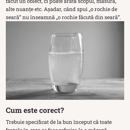
făcut un obiect, ci poate arăta scopul, măsura,
alte nuanțe etc. Așadar, când spui „o rochie de
seară” nu înseamnă „o rochie făcută din seară”.
Cum este corect?
Trebuie specificat de la bun început că toate