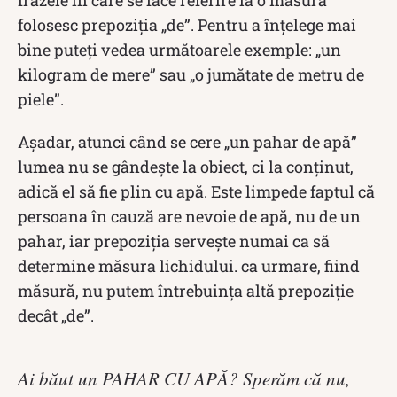
frazele în care se face referire la o măsură
folosesc prepoziția „de”. Pentru a înțelege mai
bine puteți vedea următoarele exemple: „un
kilogram de mere” sau „o jumătate de metru de
piele”.
Așadar, atunci când se cere „un pahar de apă”
lumea nu se gândește la obiect, ci la conținut,
adică el să fie plin cu apă. Este limpede faptul că
persoana în cauză are nevoie de apă, nu de un
pahar, iar prepoziția servește numai ca să
determine măsura lichidului. ca urmare, fiind
măsură, nu putem întrebuința altă prepoziție
decât „de”.
Ai băut un PAHAR CU APĂ? Sperăm că nu,