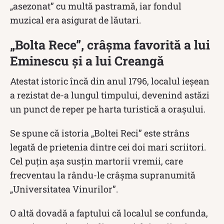
„asezonat” cu multă pastramă, iar fondul
muzical era asigurat de lăutari.
„Bolta Rece”, crâșma favorită a lui
Eminescu și a lui Creangă
Atestat istoric încă din anul 1796, localul ieșean
a rezistat de-a lungul timpului, devenind astăzi
un punct de reper pe harta turistică a orașului.
Se spune că istoria „Boltei Reci” este strâns
legată de prietenia dintre cei doi mari scriitori.
Cel puțin așa susțin martorii vremii, care
frecventau la rându-le crâşma supranumită
„Universitatea Vinurilor”.
O altă dovadă a faptului că localul se confunda,