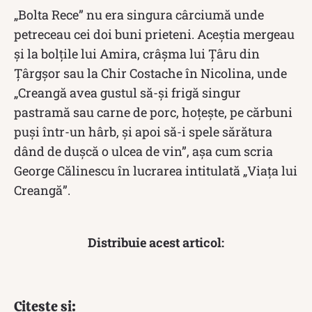
„Bolta Rece” nu era singura cârciumă unde
petreceau cei doi buni prieteni. Aceștia mergeau
și la bolţile lui Amira, crâşma lui Ţâru din
Ţârgşor sau la Chir Costache în Nicolina, unde
„Creangă avea gustul să-şi frigă singur
pastramă sau carne de porc, hoţeşte, pe cărbuni
puşi într-un hârb, şi apoi să-i spele sărătura
dând de duşcă o ulcea de vin”, așa cum scria
George Călinescu în lucrarea intitulată „Viața lui
Creangă”.
Distribuie acest articol:
Citește și: