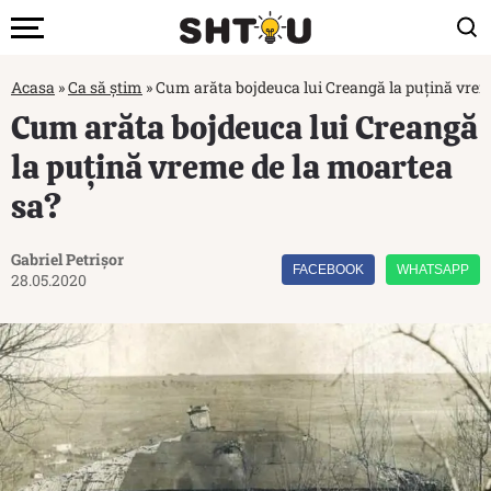
Acasa
»
Ca să știm
»
Cum arăta bojdeuca lui Creangă la puțină vrem
Cum arăta bojdeuca lui Creangă
la puțină vreme de la moartea
sa?
Gabriel Petrișor
FACEBOOK
WHATSAPP
28.05.2020