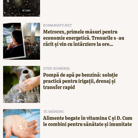
ROMANIATV.NET
Metrorex, primele măsuri pentru
economie energetică. Trenurile s-au
rărit și vin cu întârziere la ore...
ȘTIRI ROMÂNIA
Pompă de apă pe benzină: soluție
practică pentru irigații, drenaj și
transfer rapid
TE MĂNÂNC
Alimente bogate în vitamina C și D. Cum
le combini pentru sănătate și imunitate