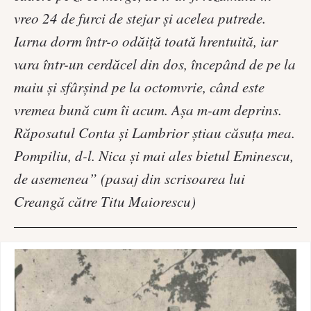
vreo 24 de furci de stejar şi acelea putrede.
Iarna dorm într-o odăiţă toată hrentuită, iar
vara într-un cerdăcel din dos, începând de pe la
maiu şi sfârşind pe la octomvrie, când este
vremea bună cum îi acum. Aşa m-am deprins.
Răposatul Conta şi Lambrior ştiau căsuţa mea.
Pompiliu, d-l. Nica şi mai ales bietul Eminescu,
de asemenea” (pasaj din scrisoarea lui
Creangă către Titu Maiorescu)