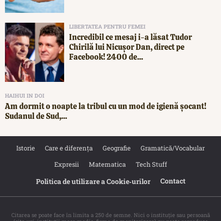
LIBERTATEA PENTRU FEMEI
Incredibil ce mesaj i-a lăsat Tudor
Chirilă lui Nicușor Dan, direct pe
Facebook! 2400 de...
HAIHUI IN DOI
Am dormit o noapte la tribul cu un mod de igienă șocant!
Sudanul de Sud,...
Istorie
Care e diferența
Geografie
Gramatică/Vocabular
Expresii
Matematica
Tech Stuff
Contact
Politica de utilizare a Cookie‐urilor
Citarea se poate face în limita a 250 de semne. Nici o instituţie sau persoană