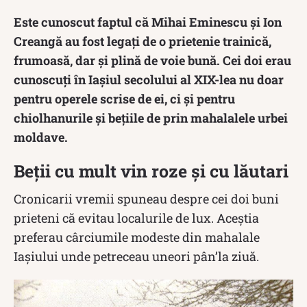
Este cunoscut faptul că Mihai Eminescu şi Ion
Creangă au fost legați de o prietenie trainică,
frumoasă, dar și plină de voie bună. Cei doi erau
cunoscuţi în Iaşiul secolului al XIX-lea nu doar
pentru operele scrise de ei, ci şi pentru
chiolhanurile şi beţiile de prin mahalalele urbei
moldave.
Beții cu mult vin roze și cu lăutari
Cronicarii vremii spuneau despre cei doi buni
prieteni că evitau localurile de lux. Aceștia
preferau cârciumile modeste din mahalale
Iașiului unde petreceau uneori pân’la ziuă.