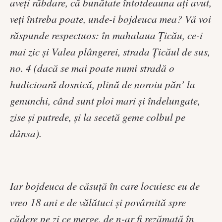
aveţi răbdare, că bunătate întotdeauna aţi avut,
veţi întreba poate, unde-i bojdeuca mea? Vă voi
răspunde respectuos: în mahalaua Ţicău, ce-i
mai zic şi Valea plângerei, strada Ţicăul de sus,
no. 4 (dacă se mai poate numi stradă o
hudicioară dosnică, plină de noroiu păn’ la
genunchi, când sunt ploi mari şi îndelungate,
zise şi putrede, şi la secetă geme colbul pe
dânsa).
Iar bojdeuca de căsuţă în care locuiesc eu de
vreo 18 ani e de vălătuci şi povârnită spre
cădere pe zi ce merge, de n-ar fi rezămată în