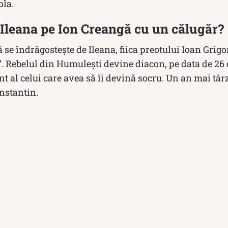
ola.
 Ileana pe Ion Creangă cu un călugăr?
 se îndrăgostește de Ileana, fiica preotului Ioan Grigo
i”. Rebelul din Humulești devine diacon, pe data de 26
ânt al celui care avea să îi devină socru. Un an mai târ
onstantin.