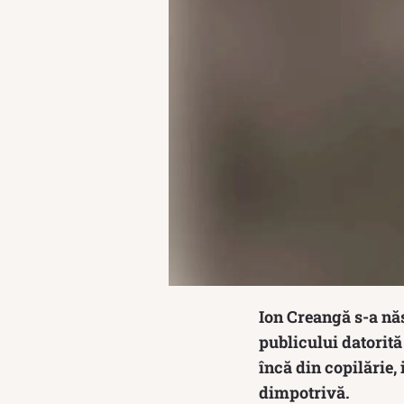
Ion Creangă s-a năs
publicului datorită
încă din copilărie,
dimpotrivă.