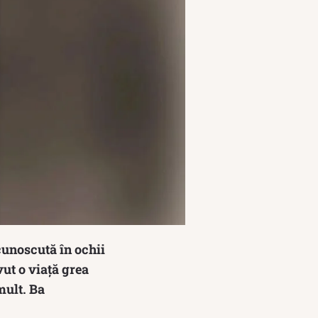
cunoscută în ochii
vut o viață grea
mult. Ba