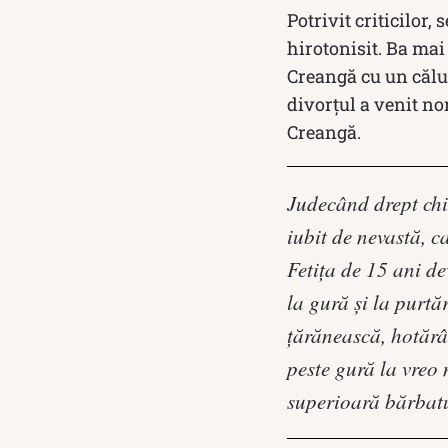
Potrivit criticilor,
hirotonisit. Ba mai 
Creangă cu un călug
divorțul a venit no
Creangă.
Judecând drept chia
iubit de nevastă, c
Fetiţa de 15 ani de
la gură şi la purtă
ţărănească, hotărâ
peste gură la vreo 
superioară bărbatu