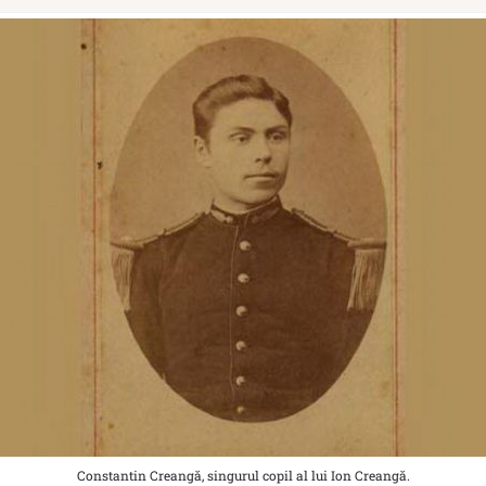
Constantin Creangă, singurul copil al lui Ion Creangă.