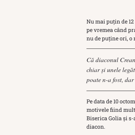
Nu mai puțin de 12 a
pe vremea când prac
nu de puține ori, o
Că diaconul Creangă
chiar şi unele legă
poate n-a fost, dar
Pe data de 10 octom
motivele fiind mult
Biserica Golia şi s
diacon.