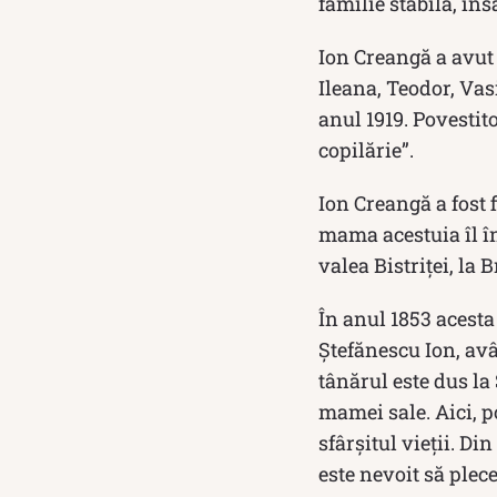
familie stabilă, îns
Ion Creangă a avut 
Ileana, Teodor, Vasi
anul 1919. Povestit
copilărie”.
Ion Creangă a fost f
mama acestuia îl î
valea Bistriţei, la 
În anul 1853 acest
Ştefănescu Ion, avâ
tânărul este dus la
mamei sale. Aici, p
sfârșitul vieții. Di
este nevoit să plec