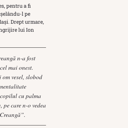
s, pentru a fi
înșelându-l pe
Iași. Drept urmare,
grijire lui Ion
reangă n-a fost
cel mai onest.
i om vesel, slobod
 mentalitate
 copilul cu palma
a, pe care n-o vedea
i Creangă”.