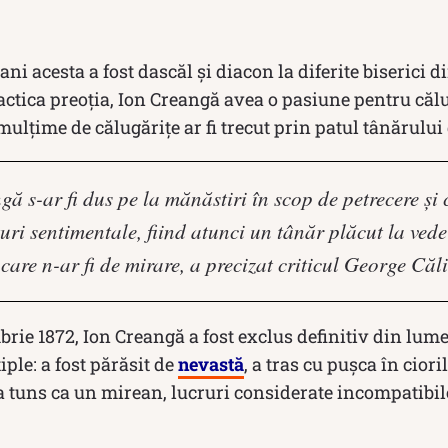
ni acesta a fost dascăl și diacon la diferite biserici d
tica preoția, Ion Creangă avea o pasiune pentru călu
 mulțime de călugărițe ar fi trecut prin patul tânărului
 s-ar fi dus pe la mănăstiri în scop de petrecere şi c
turi sentimentale, fiind atunci un tânăr plăcut la vede
 care n-ar fi de mirare, a precizat criticul George Căl
brie 1872, Ion Creangă a fost exclus definitiv din lum
iple: a fost părăsit de
nevastă
, a tras cu puşca în cio
-a tuns ca un mirean, lucruri considerate incompatibil