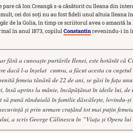
 se pare că Ion Creangă s-a căsătorit cu Ileana din intere
mult, cei doi soți nu au fost fideli unul altuia Ileana 
ăr de la Golia, în timp ce scriitorul avea o amantă la 
rmal în anul 1873, copilul
Constantin
revenindu-i în în
r fără a cunoaşte purtările Ilenei, este hotărât că C
are dacă l-a înşelat cumva, a făcut acesta cu cugetul 
venită femeia tânără de 22 de ani, se găsi în faţa unu
ri, însă aprins la mânie, încăpăţânat în ideile lui, de
t să pună rânduială în familie dăscăleşte, lovindu-şi
necuvinţă şi prin urmare cruţând tot mai puţin femei
lui, a scris George Călinescu în ”Viaţa şi Opera lu