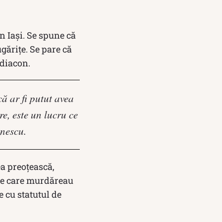
in Iași. Se spune că
gărițe. Se pare că
 diacon.
ă ar fi putut avea
re, este un lucru ce
inescu.
ea preoțească,
rile care murdăreau
e cu statutul de