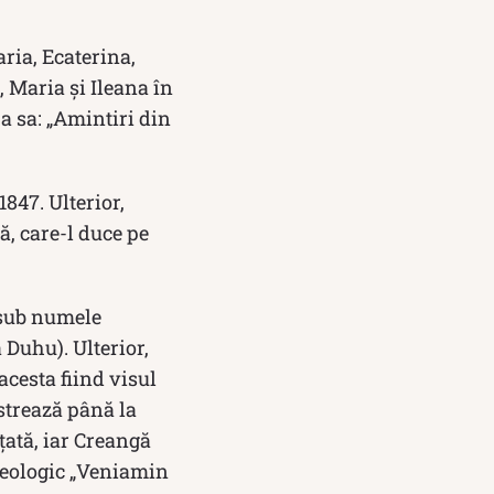
ria, Ecaterina,
i, Maria şi Ileana în
 a sa: „Amintiri din
1847. Ulterior,
, care-l duce pe
 sub numele
 Duhu). Ulterior,
acesta fiind visul
strează până la
nțată, iar Creangă
 teologic „Veniamin