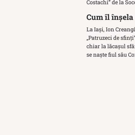
Costachi” de la Soc
Cum îl înșela
La Iași, Ion Creangă
„Patruzeci de sfinţ
chiar la lăcașul sf
se naște fiul său C