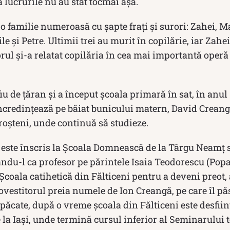
ă lucrurile nu au stat tocmai așa.
o familie numeroasă cu şapte fraţi şi surori: Zahei, Ma
le şi Petre. Ultimii trei au murit în copilărie, iar Zahe
orul și-a relatat copilăria în cea mai importantă operă
iu de țăran și a început școala primară în sat, în anul 
ncredințează pe băiat bunicului matern, David Creangă
Broşteni, unde continuă să studieze.
a este înscris la Şcoala Domnească de la Târgu Neamţ
ndu-l ca profesor pe părintele Isaia Teodorescu (Popa
 Şcoala catihetică din Fălticeni pentru a deveni preot, 
ovestitorul preia numele de Ion Creangă, pe care îl pă
n păcate, după o vreme școala din Fălticeni este desfii
e la Iaşi, unde termină cursul inferior al Seminarului