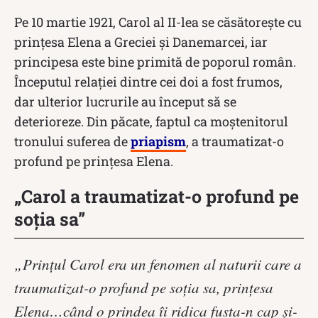
Pe 10 martie 1921, Carol al II-lea se căsătorește cu
prinţesa Elena a Greciei şi Danemarcei, iar
principesa este bine primită de poporul român.
Începutul relației dintre cei doi a fost frumos,
dar ulterior lucrurile au început să se
deterioreze. Din păcate, faptul ca moștenitorul
tronului suferea de
priapism
, a traumatizat-o
profund pe prințesa Elena.
„Carol a traumatizat-o profund pe
soția sa”
„Prinţul Carol era un fenomen al naturii care a
traumatizat-o profund pe soţia sa, prinţesa
Elena…când o prindea îi ridica fusta-n cap şi-