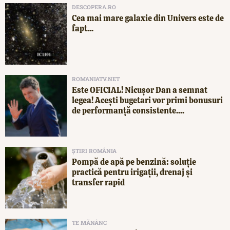
DESCOPERA.RO
Cea mai mare galaxie din Univers este de
fapt...
ROMANIATV.NET
Este OFICIAL! Nicușor Dan a semnat
legea! Acești bugetari vor primi bonusuri
de performanță consistente....
ȘTIRI ROMÂNIA
Pompă de apă pe benzină: soluție
practică pentru irigații, drenaj și
transfer rapid
TE MĂNÂNC