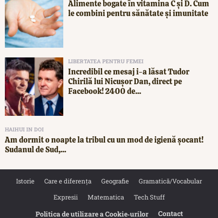
Alimente bogate în vitamina C și D. Cum
le combini pentru sănătate și imunitate
LIBERTATEA PENTRU FEMEI
Incredibil ce mesaj i-a lăsat Tudor
Chirilă lui Nicușor Dan, direct pe
Facebook! 2400 de...
HAIHUI IN DOI
Am dormit o noapte la tribul cu un mod de igienă șocant!
Sudanul de Sud,...
Istorie
Care e diferența
Geografie
Gramatică/Vocabular
Expresii
Matematica
Tech Stuff
Contact
Politica de utilizare a Cookie‐urilor