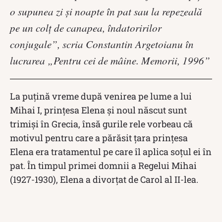
o supunea zi şi noapte în pat sau la repezeală
pe un colţ de canapea, îndatoririlor
conjugale”, scria Constantin Argetoianu în
lucrarea „Pentru cei de mâine. Memorii, 1996”
La puțină vreme după venirea pe lume a lui
Mihai I, prințesa Elena și noul născut sunt
trimişi în Grecia, însă gurile rele vorbeau că
motivul pentru care a părăsit ţara prinţesa
Elena era tratamentul pe care îl aplica soţul ei în
pat. În timpul primei domnii a Regelui Mihai
(1927-1930), Elena a divorțat de Carol al II-lea.