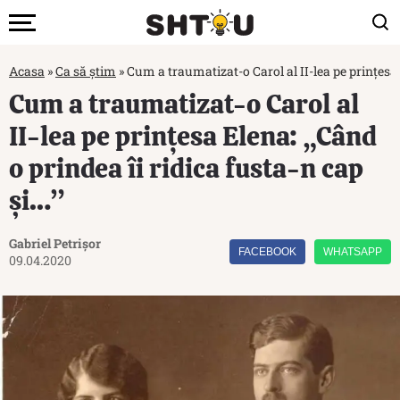
Acasa
»
Ca să știm
»
Cum a traumatizat-o Carol al II-lea pe prințesa 
Cum a traumatizat-o Carol al
II-lea pe prințesa Elena: „Când
o prindea îi ridica fusta-n cap
şi…”
Gabriel Petrișor
FACEBOOK
WHATSAPP
09.04.2020