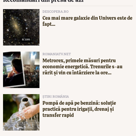
DESCOPERA.RO
Cea mai mare galaxie din Univers este de
fapt...
ROMANIATV.NET
Metrorex, primele măsuri pentru
economie energetică. Trenurile s-au
rărit și vin cu întârziere la ore...
ȘTIRI ROMÂNIA
Pompă de apă pe benzină: soluție
practică pentru irigații, drenaj și
transfer rapid