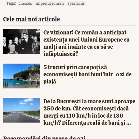
Tags:
crassus
imperiul roman
spartacus
Cele mai noi articole
Ce vizionar! Ce român a anticipat
existența unei Uniuni Europene cu
mulți ani înainte ca ea să se
înfăptuiască?
5 trucuri prin care poți să
economisești bani buni într-o zi de
plajă
De la București la mare sunt aproape
250 de km. Cât economisești dacă
mergi cu 110 km/h în loc de 130
km/h? Diferența reală de bani și ...
Recomandări din presa de azi