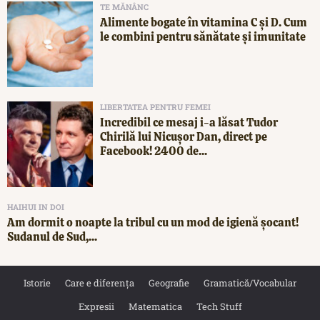
TE MĂNÂNC
Alimente bogate în vitamina C și D. Cum
le combini pentru sănătate și imunitate
LIBERTATEA PENTRU FEMEI
Incredibil ce mesaj i-a lăsat Tudor
Chirilă lui Nicușor Dan, direct pe
Facebook! 2400 de...
HAIHUI IN DOI
Am dormit o noapte la tribul cu un mod de igienă șocant!
Sudanul de Sud,...
Istorie
Care e diferența
Geografie
Gramatică/Vocabular
Expresii
Matematica
Tech Stuff