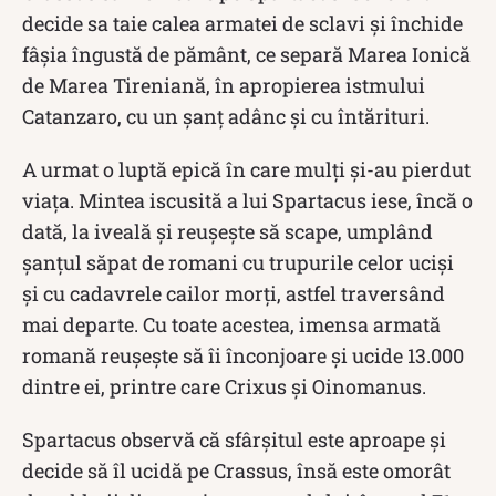
decide sa taie calea armatei de sclavi și închide
fâșia îngustă de pământ, ce separă Marea Ionică
de Marea Tireniană, în apropierea istmului
Catanzaro, cu un șanț adânc și cu întărituri.
A urmat o luptă epică în care mulți și-au pierdut
viața. Mintea iscusită a lui Spartacus iese, încă o
dată, la iveală și reușește să scape, umplând
șanțul săpat de romani cu trupurile celor uciși
și cu cadavrele cailor morți, astfel traversând
mai departe. Cu toate acestea, imensa armată
romană reușește să îi înconjoare și ucide 13.000
dintre ei, printre care Crixus și Oinomanus.
Spartacus observă că sfârșitul este aproape și
decide să îl ucidă pe Crassus, însă este omorât