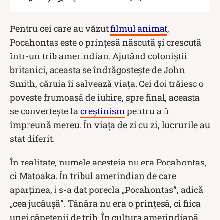
Pentru cei care au văzut
filmul animat
,
Pocahontas este o prințesă născută și crescută
într-un trib amerindian. Ajutând coloniștii
britanici, aceasta se îndrăgostește de John
Smith, căruia îi salvează viața. Cei doi trăiesc o
poveste frumoasă de iubire, spre final, aceasta
se convertește la
creștinism
pentru a fi
împreună mereu. În viața de zi cu zi, lucrurile au
stat diferit.
În realitate, numele acesteia nu era Pocahontas,
ci Matoaka. În tribul amerindian de care
aparținea, i s-a dat porecla „Pocahontas”, adică
„cea jucăușă”. Tânăra nu era o prințesă, ci fiica
unei căpetenii de trib. În cultura amerindiană,