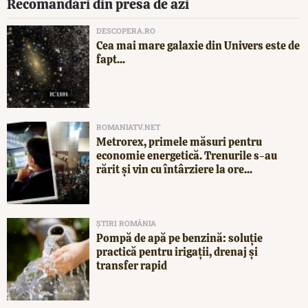
Recomandări din presa de azi
DESCOPERA.RO
Cea mai mare galaxie din Univers este de
fapt...
ROMANIATV.NET
Metrorex, primele măsuri pentru
economie energetică. Trenurile s-au
rărit și vin cu întârziere la ore...
ȘTIRI ROMÂNIA
Pompă de apă pe benzină: soluție
practică pentru irigații, drenaj și
transfer rapid