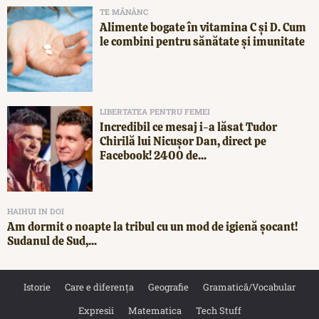
TE MĂNÂNC
Alimente bogate în vitamina C și D. Cum
le combini pentru sănătate și imunitate
LIBERTATEA PENTRU FEMEI
Incredibil ce mesaj i-a lăsat Tudor
Chirilă lui Nicușor Dan, direct pe
Facebook! 2400 de...
HAIHUI IN DOI
Am dormit o noapte la tribul cu un mod de igienă șocant!
Sudanul de Sud,...
Istorie
Care e diferența
Geografie
Gramatică/Vocabular
Expresii
Matematica
Tech Stuff