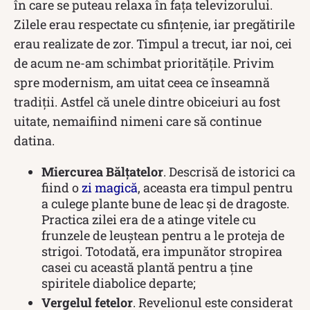
în care se puteau relaxa în fața televizorului.
Zilele erau respectate cu sfințenie, iar pregătirile
erau realizate de zor. Timpul a trecut, iar noi, cei
de acum ne-am schimbat prioritățile. Privim
spre modernism, am uitat ceea ce înseamnă
tradiții. Astfel că unele dintre obiceiuri au fost
uitate, nemaifiind nimeni care să continue
datina.
Miercurea Bălțatelor
. Descrisă de istorici ca
fiind o
zi magică
, aceasta era timpul pentru
a culege plante bune de leac și de dragoste.
Practica zilei era de a atinge vitele cu
frunzele de leuștean pentru a le proteja de
strigoi. Totodată, era impunător stropirea
casei cu această plantă pentru a ține
spiritele diabolice departe;
Vergelul fetelor
. Revelionul este considerat