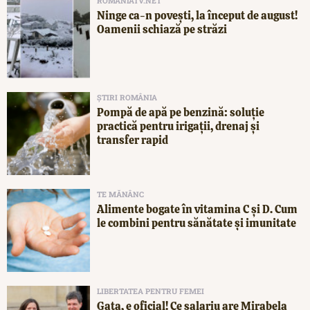
ROMANIATV.NET
Ninge ca-n povești, la început de august!
Oamenii schiază pe străzi
ȘTIRI ROMÂNIA
Pompă de apă pe benzină: soluție
practică pentru irigații, drenaj și
transfer rapid
TE MĂNÂNC
Alimente bogate în vitamina C și D. Cum
le combini pentru sănătate și imunitate
LIBERTATEA PENTRU FEMEI
Gata, e oficial! Ce salariu are Mirabela