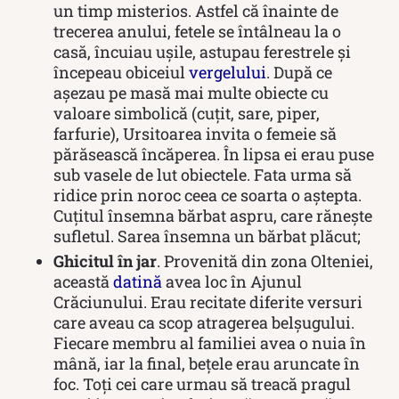
un timp misterios. Astfel că înainte de
trecerea anului, fetele se întâlneau la o
casă, încuiau ușile, astupau ferestrele și
începeau obiceiul
vergelului
. După ce
așezau pe masă mai multe obiecte cu
valoare simbolică (cuțit, sare, piper,
farfurie), Ursitoarea invita o femeie să
părăsească încăperea. În lipsa ei erau puse
sub vasele de lut obiectele. Fata urma să
ridice prin noroc ceea ce soarta o aștepta.
Cuțitul însemna bărbat aspru, care rănește
sufletul. Sarea însemna un bărbat plăcut;
Ghicitul în jar
. Provenită din zona Olteniei,
această
datină
avea loc în Ajunul
Crăciunului. Erau recitate diferite versuri
care aveau ca scop atragerea belșugului.
Fiecare membru al familiei avea o nuia în
mână, iar la final, bețele erau aruncate în
foc. Toți cei care urmau să treacă pragul