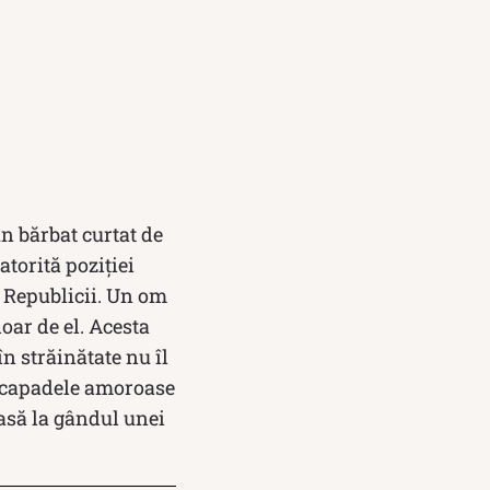
n bărbat curtat de
atorită poziției
i Republicii. Un om
oar de el. Acesta
în străinătate nu îl
escapadele amoroase
loasă la gândul unei