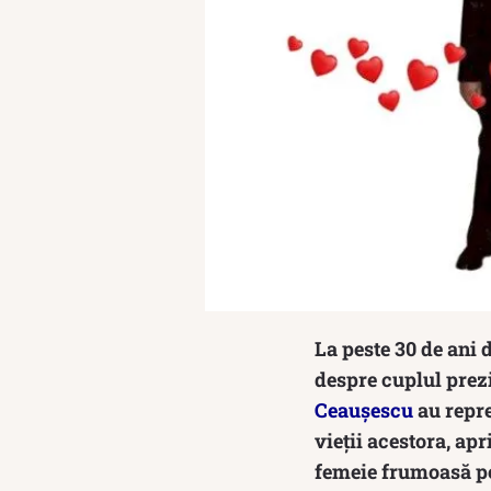
La peste 30 de ani 
despre cuplul prezi
Ceaușescu
au repre
vieții acestora, ap
femeie frumoasă pe 