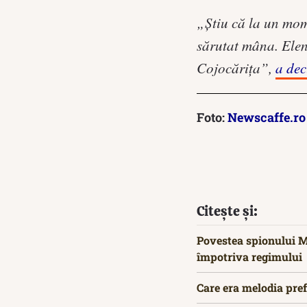
„Știu că la un mom
sărutat mâna. Elena
Cojocărița”,
a dec
Foto:
Newscaffe.ro
Citește și:
Povestea spionului M
împotriva regimului
Care era melodia pref