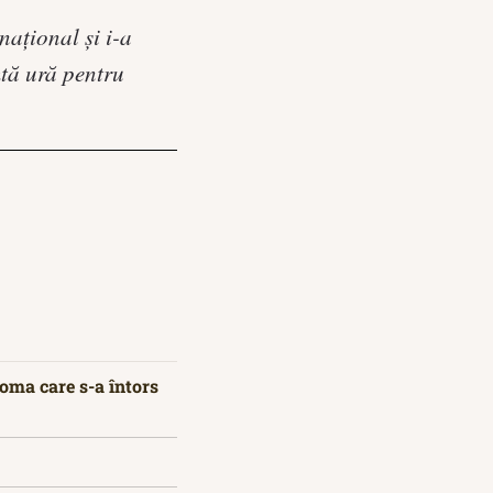
național și i-a
mtă ură pentru
oma care s-a întors