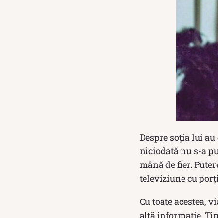
Despre soția lui au
niciodată nu s-a p
mână de fier. Pute
televiziune cu porț
Cu toate acestea, v
altă informație. Tim