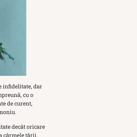
infidelitate, dar
mpreună, cu o
te de curent,
imoniu.
itate decât oricare
a cârmele țării.