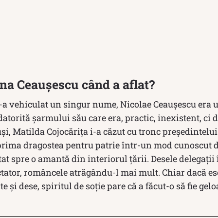
ena Ceaușescu când a aflat?
 s-a vehiculat un singur nume, Nicolae Ceaușescu era u
atorită șarmului său care era, practic, inexistent, ci d
tuși, Matilda Cojocărița i-a căzut cu tronc președintelu
xprima dragostea pentru patrie într-un mod cunoscut d
tat spre o amantă din interiorul țării. Desele delegații 
tator, româncele atrăgându-l mai mult. Chiar dacă 
e și dese, spiritul de soție pare că a făcut-o să fie ge