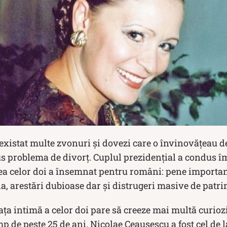
 existat multe zvonuri și dovezi care o învinovățeau de 
us problema de divorț. Cuplul prezidențial a condus î
rea celor doi a însemnat pentru români: pene importan
ia, arestări dubioase dar și distrugeri masive de patr
iața intimă a celor doi pare să creeze mai multă curioz
p de peste 25 de ani, Nicolae Ceaușescu a fost cel de l