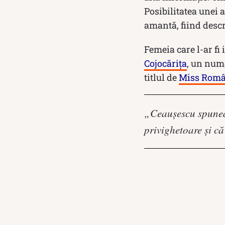
Posibilitatea unei 
amantă, fiind desc
Femeia care l-ar fi 
Cojocărița
, un nume
titlul de
Miss Româ
„Ceaușescu spunea
privighetoare și că