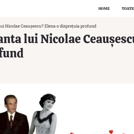
HOME
TOATE
lui Nicolae Ceaușescu? Elena o disprețuia profund
anta lui Nicolae Ceaușesc
ofund