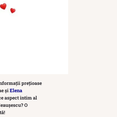
nformații prețioase
ae și
Elena
e aspect intim al
 Ceaușescu? O
tă!