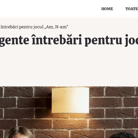
HOME
TOATE
e întrebări pentru jocul „Am, N-am”
igente întrebări pentru j