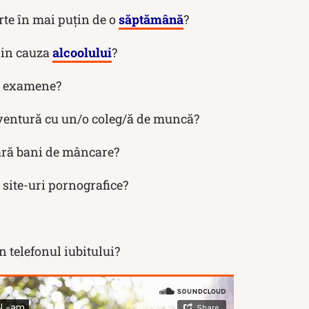
rte în mai puțin de o
săptămână
?
din cauza
alcoolului
?
a examene?
entură cu un/o coleg/ă de muncă?
ră bani de mâncare?
site-uri pornografice?
telefonul iubitului?