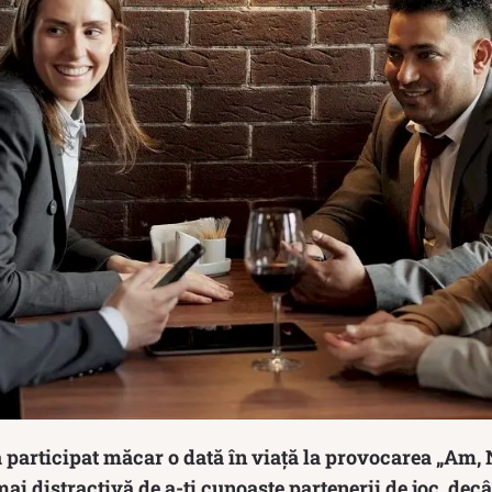
a participat măcar o dată în viață la provocarea „Am,
ai distractivă de a-ți cunoaște partenerii de joc, decâ