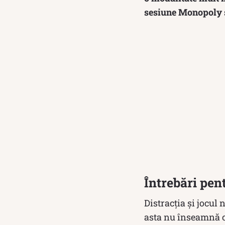
sesiune Monopoly s
Întrebări pe
Distracția și jocul
asta nu înseamnă că