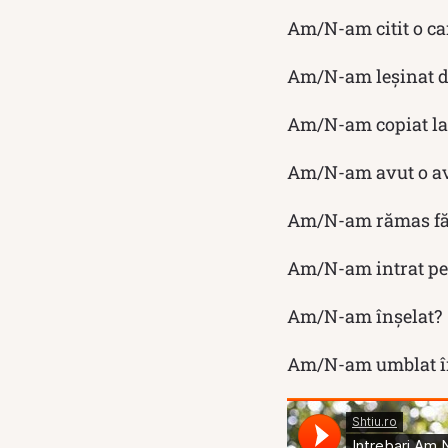
Am/N-am citit o ca
Am/N-am leșinat 
Am/N-am copiat l
Am/N-am avut o av
Am/N-am rămas fă
Am/N-am intrat pe 
Am/N-am înșelat?
Am/N-am umblat în 