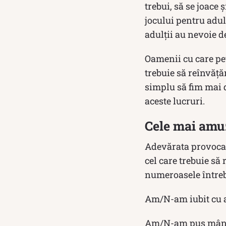
trebui, să se joace 
jocului pentru adulț
adulții au nevoie d
Oamenii cu care pe
trebuie să reînvăț
simplu să fim mai 
aceste lucruri.
Cele mai amuz
Adevărata provoca
cel care trebuie să
numeroasele întrebă
Am/N-am iubit cu 
Am/N-am pus mâna 