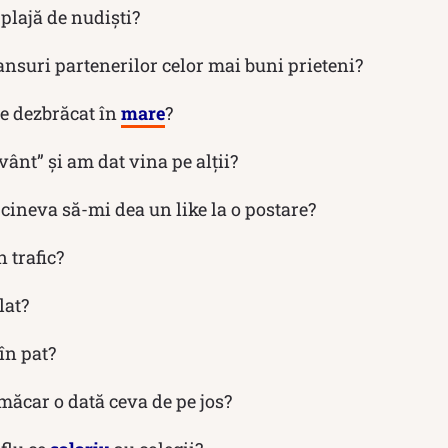
plajă de nudiști?
suri partenerilor celor mai buni prieteni?
e dezbrăcat în
mare
?
ânt” și am dat vina pe alții?
ineva să-mi dea un like la o postare?
 trafic?
lat?
în pat?
car o dată ceva de pe jos?