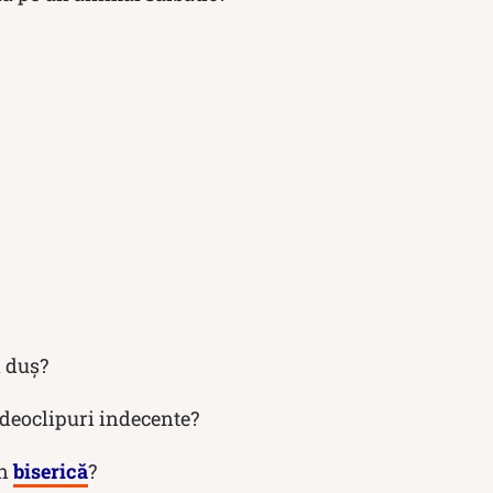
 duș?
deoclipuri indecente?
în
biserică
?