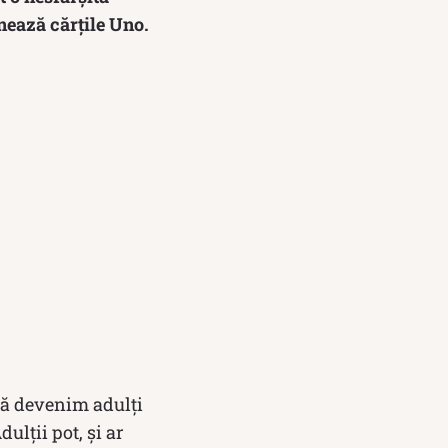
nează cărțile Uno.
acă devenim adulți
ulții pot, și ar