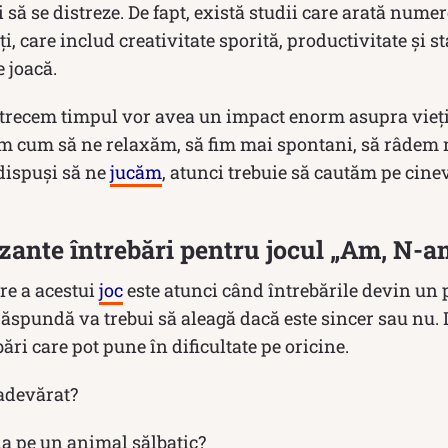
și să se distreze. De fapt, există studii care arată nume
i, care includ creativitate sporită, productivitate și st
e joacă.
trecem timpul vor avea un impact enorm asupra vieți
ăm cum să ne relaxăm, să fim mai spontani, să râdem m
dispuși să ne
jucăm
, atunci trebuie să cautăm pe cine
ante întrebări pentru jocul „Am, N-a
re a acestui
joc
este atunci când întrebările devin un p
 răspundă va trebui să aleagă dacă este sincer sau nu. 
ri care pot pune în dificultate pe oricine.
adevărat?
pe un animal sălbatic?