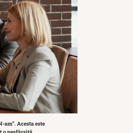
 N-am”. Acesta este
t o nesfârșită