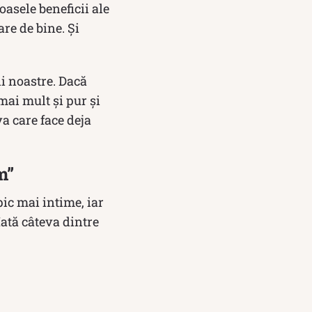
roasele beneficii ale
are de bine. Și
i noastre. Dacă
ai mult și pur și
va care face deja
m”
ic mai intime, iar
Iată câteva dintre