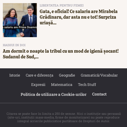
LIBERTATEA PENTRU FEMEI
Gata, e oficial! Ce salariu are Mirabela
Grădinaru, dar asta nu e tot! Surpriza
uriașă...
HAIHUI IN DOI
Am dormit o noapte la tribul cu un mod de igienă șocant!
Sudanul de Sud,...
Istorie
Care e diferența
Geografie
Gramatică/Vocabular
Expresii
Matematica
Tech Stuff
Contact
Politica de utilizare a Cookie‐urilor
Citarea se poate face în limita a 250 de semne. Nici o instituţie sau persoană
(site-uri, instituţii mass-media, firme de monitorizare) nu poate reproduce
integral scrierile publicistice purtătoare de Drepturi de Autor.