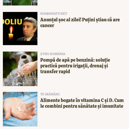
ROMANIATV.NET
Anunţul şoc al zilei! Puţini ştiau că are
cancer
ȘTIRI ROMÂNIA
Pompă de apă pe benzină: soluție
practică pentru irigații, drenaj și
transfer rapid
TE MĂNÂNC
Alimente bogate în vitamina C și D. Cum
le combini pentru sănătate și imunitate