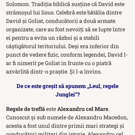
Solomon. Tradiția biblică susține că David este
strămoșul lui Iisus. Celebră este bătălia dintre
David și Goliat, conducătorii a două armate
organizate, care au fost nevoiți să se lupte între
ei pentru a evita un război și a stabili
câștigătorul teritoriului. Deși era inferior din
punct de vedere fizic, conform legendei, David l-
ar fi nimerit pe Goliat in frunte cu o piatră
azvârlită dintr-o praștie. Și l-a învins.
De ce este greșit să spunem „Leul, regele
Junglei”?
Regele de treflă
este
Alexandru cel Mare
.
Cunoscut și sub numele de Alexandru Macedon,
acesta a fost unul dintre primii mari strategi și
conducători militari din istorie. Alexandru cel