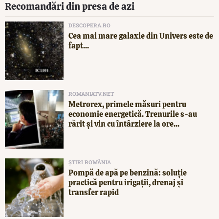
Recomandări din presa de azi
DESCOPERA.RO
Cea mai mare galaxie din Univers este de
fapt...
ROMANIATV.NET
Metrorex, primele măsuri pentru
economie energetică. Trenurile s-au
rărit și vin cu întârziere la ore...
ȘTIRI ROMÂNIA
Pompă de apă pe benzină: soluție
practică pentru irigații, drenaj și
transfer rapid