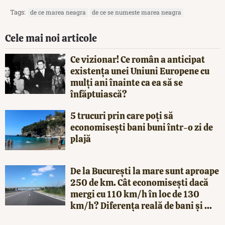
Tags:
de ce marea neagra
de ce se numeste marea neagra
Cele mai noi articole
Ce vizionar! Ce român a anticipat
existența unei Uniuni Europene cu
mulți ani înainte ca ea să se
înfăptuiască?
5 trucuri prin care poți să
economisești bani buni într-o zi de
plajă
De la București la mare sunt aproape
250 de km. Cât economisești dacă
mergi cu 110 km/h în loc de 130
km/h? Diferența reală de bani și ...