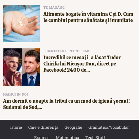
TE MĂNÂNC
Alimente bogate în vitamina C și D. Cum
le combini pentru sănătate și imunitate
LIBERTATEA PENTRU FEMEI
Incredibil ce mesaj i-a lăsat Tudor
Chirilă lui Nicușor Dan, direct pe
Facebook! 2400 de...
HAIHUI IN DOI
Am dormit o noapte la tribul cu un mod de igienă șocant!
Sudanul de Sud,...
Istorie
Care e diferența
Geografie
Gramatică/Vocabular
Expresii
Matematica
Tech Stuff