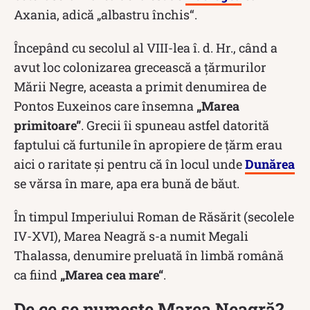
Axania, adică „albastru închis“.
Începând cu secolul al VIII-lea î. d. Hr., când a
avut loc colonizarea grecească a ţărmurilor
Mării Negre, aceasta a primit denumirea de
Pontos Euxeinos care însemna
„Marea
primitoare”
. Grecii îi spuneau astfel datorită
faptului că furtunile în apropiere de țărm erau
aici o raritate și pentru că în locul unde
Dunărea
se vărsa în mare, apa era bună de băut.
În timpul Imperiului Roman de Răsărit (secolele
IV-XVI), Marea Neagră s-a numit Megali
Thalassa, denumire preluată în limbă română
ca fiind
„Marea cea mare“
.
De ce se numește Marea Neagră?