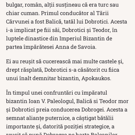
bulgar, român, alții susțineau că era turc sau
chiar cuman. Primul conducător al Tării
Cărvunei a fost Balică, tatăl lui Dobrotici. Acesta
i-a implicat pe fiii săi, Dobrotici și Teodor, în
luptele dinastice din Imperiul Bizantin de
partea împărătesei Anna de Savoia.
Ei au reușit să cucerească mai multe castele și,
drept răsplată, Dobrotici s-a căsătorit cu fiica
unui înalt demnitar bizantin, Apokaukos.
În timpul unei confruntări cu împăratul
bizantin Ioan V. Paleologul, Balică si Teodor mor
și Dobrotici preia conducerea Dobrogei. Acesta a
semnat alianțe puternice, a câștigat bătălii
importante și, datorită poziției strategice, a
reușit să pună Dobrogea pe harta Balcanilor.