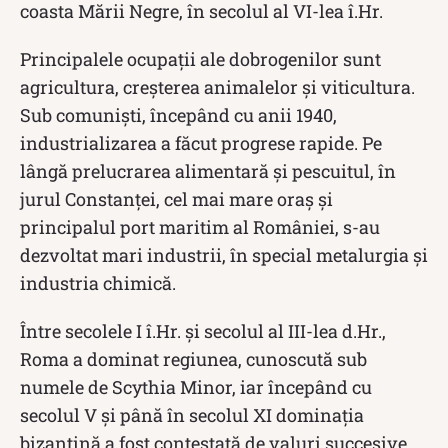
coasta Mării Negre, în secolul al VI-lea î.Hr.
Principalele ocupații ale dobrogenilor sunt
agricultura, creșterea animalelor și viticultura.
Sub comuniști, începând cu anii 1940,
industrializarea a făcut progrese rapide. Pe
lângă prelucrarea alimentară și pescuitul, în
jurul Constanței, cel mai mare oraș și
principalul port maritim al României, s-au
dezvoltat mari industrii, în special metalurgia și
industria chimică.
Între secolele I î.Hr. și secolul al III-lea d.Hr.,
Roma a dominat regiunea, cunoscută sub
numele de Scythia Minor, iar începând cu
secolul V și până în secolul XI dominația
bizantină a fost contestată de valuri succesive