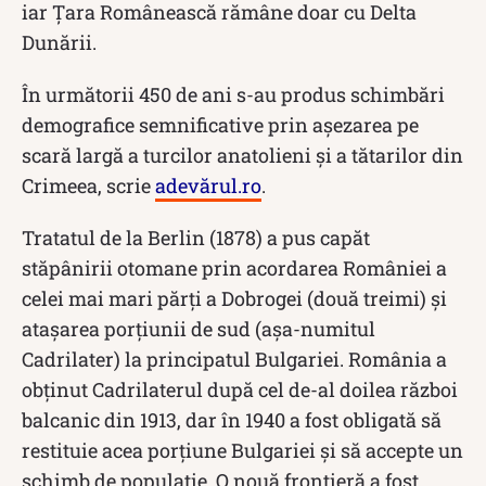
iar Țara Românească rămâne doar cu Delta
Dunării.
În următorii 450 de ani s-au produs schimbări
demografice semnificative prin așezarea pe
scară largă a turcilor anatolieni și a tătarilor din
Crimeea, scrie
adevărul.ro
.
Tratatul de la Berlin (1878) a pus capăt
stăpânirii otomane prin acordarea României a
celei mai mari părți a Dobrogei (două treimi) și
atașarea porțiunii de sud (așa-numitul
Cadrilater) la principatul Bulgariei. România a
obținut Cadrilaterul după cel de-al doilea război
balcanic din 1913, dar în 1940 a fost obligată să
restituie acea porțiune Bulgariei și să accepte un
schimb de populație. O nouă frontieră a fost