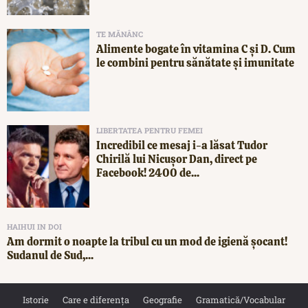
TE MĂNÂNC
Alimente bogate în vitamina C și D. Cum
le combini pentru sănătate și imunitate
LIBERTATEA PENTRU FEMEI
Incredibil ce mesaj i-a lăsat Tudor
Chirilă lui Nicușor Dan, direct pe
Facebook! 2400 de...
HAIHUI IN DOI
Am dormit o noapte la tribul cu un mod de igienă șocant!
Sudanul de Sud,...
Istorie
Care e diferența
Geografie
Gramatică/Vocabular