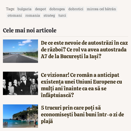
Tags:
bulgaria
despot
dobrogea
dobrotici
mircea cel bătrân
otomani
romania
strateg
turci
Cele mai noi articole
De ce este nevoie de autostrăzi în caz
de război? Ce rol va avea autostrada
A7 de la București la Iași?
Ce vizionar! Ce român a anticipat
existența unei Uniuni Europene cu
mulți ani înainte ca ea să se
înfăptuiască?
5 trucuri prin care poți să
economisești bani buni într-o zi de
plajă