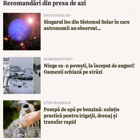
Recomandări din presa de azi
DESCOPERA.RO
Singurul loc din Sistemul Solar în care
astronomii au observat...
ROMANIATV.NET
Ninge ca-n povești, la început de august!
Oamenii schiază pe străzi
ȘTIRI ROMÂNIA
Pompă de apă pe benzină: soluție
practică pentru irigații, drenaj și
transfer rapid