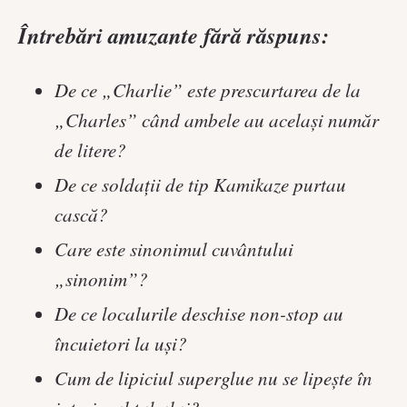
Întrebări amuzante fără răspuns:
De ce „Charlie” este prescurtarea de la
„Charles” când ambele au același număr
de litere?
De ce soldații de tip Kamikaze purtau
cască?
Care este sinonimul cuvântului
„sinonim”?
De ce localurile deschise non-stop au
încuietori la uși?
Cum de lipiciul superglue nu se lipește în