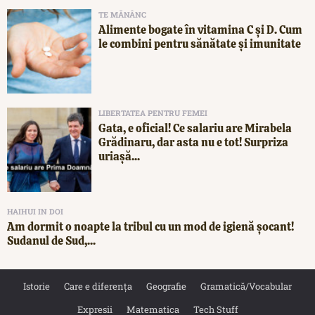
TE MĂNÂNC
Alimente bogate în vitamina C și D. Cum
le combini pentru sănătate și imunitate
LIBERTATEA PENTRU FEMEI
Gata, e oficial! Ce salariu are Mirabela
Grădinaru, dar asta nu e tot! Surpriza
uriașă...
HAIHUI IN DOI
Am dormit o noapte la tribul cu un mod de igienă șocant!
Sudanul de Sud,...
Istorie
Care e diferența
Geografie
Gramatică/Vocabular
Expresii
Matematica
Tech Stuff