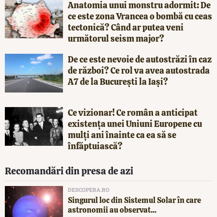
Anatomia unui monstru adormit: De
ce este zona Vrancea o bombă cu ceas
tectonică? Când ar putea veni
următorul seism major?
De ce este nevoie de autostrăzi în caz
de război? Ce rol va avea autostrada
A7 de la București la Iași?
Ce vizionar! Ce român a anticipat
existența unei Uniuni Europene cu
mulți ani înainte ca ea să se
înfăptuiască?
Recomandări din presa de azi
DESCOPERA.RO
Singurul loc din Sistemul Solar în care
astronomii au observat...