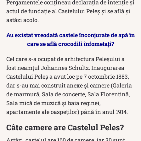
Pergamentele conţineau declaraţia de intenţie şi
actul de fundaţie al Castelului Peleş și se află și
astăzi acolo.
Au existat vreodată castele înconjurate de apă în
care se află crocodili înfometați?
Cel care s-a ocupat de arhitectura Peleșului a
fost neamțul Johannes Schultz. Inaugurarea
Castelului Peleș a avut loc pe 7 octombrie 1883,
dar s-au mai construit anexe și camere (Galeria
de marmură, Sala de concerte, Sala Florentină,
Sala mică de muzică şi baia reginei,
apartamente ale oaspeților) până în anul 1914.
Câte camere are Castelul Peles?
Astăzi, castelul are 160 de camere, iar 30 sunt