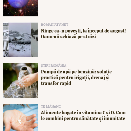
ROMANIATV.NET
Ninge ca-n povești, la început de august!
Oamenii schiază pe străzi
ȘTIRI ROMÂNIA
Pompă de apă pe benzină: soluție
practică pentru irigații, drenaj și
transfer rapid
TE MĂNÂNC
Alimente bogate în vitamina C și D. Cum
le combini pentru sănătate și imunitate