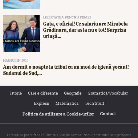
LIBERTATEA PENTRU FEMEI
Gata, e oficial! Ce salariu are Mirabela
Grădinaru, dar asta nu e tot! Surpriza
uriașă...
HAIHUI IN DOI
Am dormit o noapte la tribul cu un mod de igienă șocant!
Sudanul de Sud,...
Istorie
Care e diferența
Geografie
Gramatică/Vocabular
Expresii
Matematica
Tech Stuff
Contact
Politica de utilizare a Cookie‐urilor
Citarea se poate face în limita a 250 de semne. Nici o instituţie sau persoană