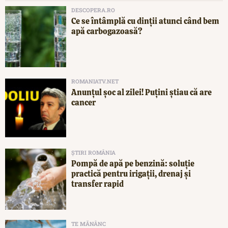
DESCOPERA.RO
Ce se întâmplă cu dinții atunci când bem
apă carbogazoasă?
ROMANIATV.NET
Anunţul şoc al zilei! Puţini ştiau că are
cancer
ȘTIRI ROMÂNIA
Pompă de apă pe benzină: soluție
practică pentru irigații, drenaj și
transfer rapid
TE MĂNÂNC