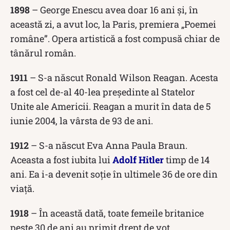
1898
– George Enescu avea doar 16 ani și, în
această zi, a avut loc, la Paris, premiera „Poemei
române”. Opera artistică a fost compusă chiar de
tânărul român.
1911
– S-a născut Ronald Wilson Reagan. Acesta
a fost cel de-al 40-lea președinte al Statelor
Unite ale Americii. Reagan a murit în data de 5
iunie 2004, la vârsta de 93 de ani.
1912
– S-a născut Eva Anna Paula Braun.
Aceasta a fost iubita lui
Adolf Hitler
timp de 14
ani. Ea i-a devenit soție în ultimele 36 de ore din
viață.
1918
– În această dată, toate femeile britanice
peste 30 de ani au primit drept de vot.