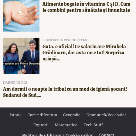
Alimente bogate în vitamina C și D. Cum
le combini pentru sănătate și imunitate
LIBERTATEA PENTRU FEMEI
Gata, e oficial! Ce salariu are Mirabela
Grădinaru, dar asta nu e tot! Surpriza
uriașă...
HAIHUI IN DOI
Am dormit o noapte la tribul cu un mod de igienă șocant!
Sudanul de Sud,...
Istorie
Care e diferența
Geografie
Gramatică/Vocabular
Expresii
Matematica
Tech Stuff
Contact
Politica de utilizare a Cookie‐urilor