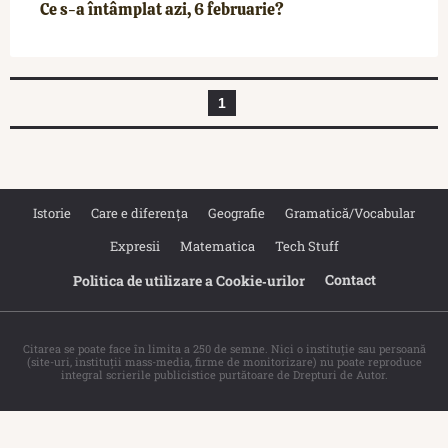
Ce s-a întâmplat azi, 6 februarie?
1
Istorie
Care e diferența
Geografie
Gramatică/Vocabular
Expresii
Matematica
Tech Stuff
Contact
Politica de utilizare a Cookie‐urilor
Citarea se poate face în limita a 250 de semne. Nici o instituţie sau persoană
(site-uri, instituţii mass-media, firme de monitorizare) nu poate reproduce
integral scrierile publicistice purtătoare de Drepturi de Autor.