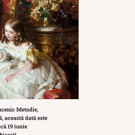
Mucenic Metodie,
ă, această dată este
că 19 iunie
bisecți.