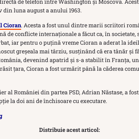
directă de telefon între Washington și Moscova. Acest
v din luna august a anului 1963.
l Cioran
. Acesta a fost unul dintre marii scriitori rom
nă de conflicte internaționale a făcut ca, în societate,
at, iar pentru o puțină vreme Cioran a aderat la idei
noscut greşeala mai târziu, susținând că era tânăr și f
 România, devenind apatrid și s-a stabilit în Franța, un
ărăsit țara, Cioran a fost urmărit până la căderea co
er al României din partea PSD, Adrian Năstase, a fo
pție la doi ani de închisoare cu executare.
g
Distribuie acest articol: