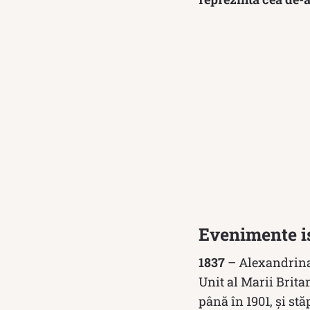
Evenimente is
1837
– Alexandrina 
Unit al Marii Britan
până în 1901, și stă