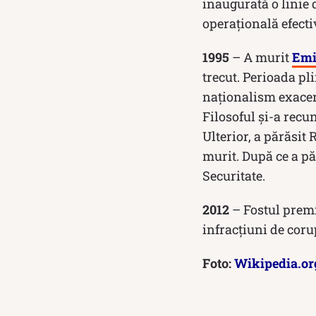
inaugurată o linie 
operațională efecti
1995
– A murit
Emi
trecut. Perioada pli
naționalism exacerb
Filosoful şi-a recu
Ulterior, a părăsit
murit. După ce a p
Securitate.
2012
– Fostul premi
infracțiuni de coru
Foto:
Wikipedia.or