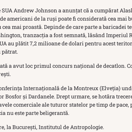
e SUA Andrew Johnson a anunțat că a cumpărat Ala
de americani de la ruși poate fi considerată cea mai 
u cea mai proastă. Depinde de care parte a baricadei te 
hington, tranzacția a fost semnată, lăsând Imperiul R
SUA au plătit 7,2 milioane de dolari pentru acest terito
 pătrat.
ată a avut loc primul concurs național de decatlon. C
ești.
onferința Internațională de la Montreux (Elveția) unde 
r Bosfor și Dardanele. Drept urmare, se hotăra trecere
vele comerciale ale tuturor statelor pe timp de pace,
ia nu este parte beligerantă.
e, la București, Institutul de Antropologie.