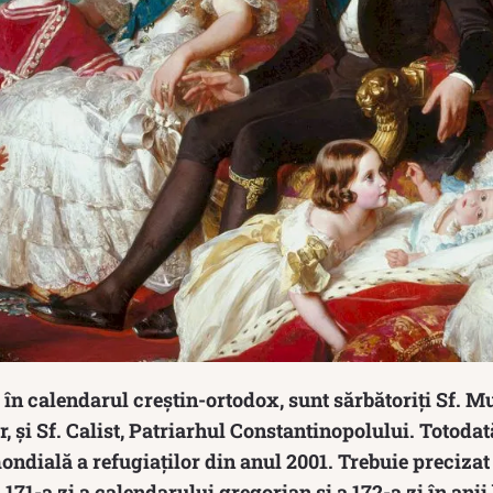
, în calendarul creștin-ortodox, sunt sărbătoriți Sf. 
, și Sf. Calist, Patriarhul Constantinopolului. Totodat
ndială a refugiaților din anul 2001. Trebuie precizat 
171-a zi a calendarului gregorian și a 172-a zi în anii 