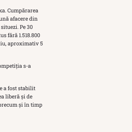
ska. Cumpărarea
bună afacere din
situezi. Pe 30
us fără 1.518.800
riu, aproximativ 5
ompetiția s-a
a fost stabilit
a liberă și de
 precum și în timp