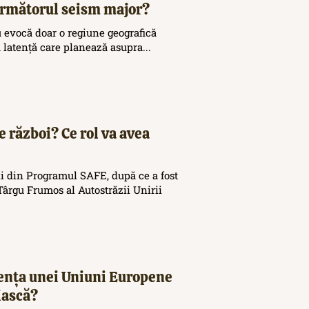
 următorul seism major?
 evocă doar o regiune geografică
ă latență care planează asupra...
e război? Ce rol va avea
i din Programul SAFE, după ce a fost
ârgu Frumos al Autostrăzii Unirii
tența unei Uniuni Europene
iască?