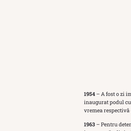
1954
– A fost o zi 
inaugurat podul cu 
vremea respectivă e
1963
– Pentru deten