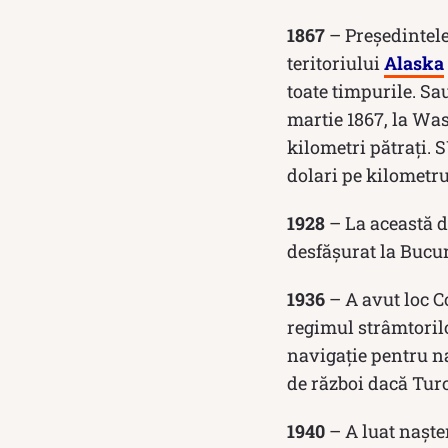
1867
– Președintel
teritoriului
Alaska
toate timpurile. Sa
martie 1867, la Was
kilometri pătrați. 
dolari pe kilometru
1928
– La această d
desfășurat la Bucur
1936
– A avut loc C
regimul strâmtorilo
navigație pentru na
de război dacă Turc
1940
– A luat nașter