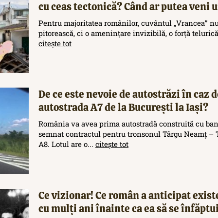
cu ceas tectonică? Când ar putea veni
Pentru majoritatea românilor, cuvântul „Vrancea” nu
pitorească, ci o amenințare invizibilă, o forță teluric
citește tot
De ce este nevoie de autostrăzi în caz d
autostrada A7 de la București la Iași?
România va avea prima autostradă construită cu ban
semnat contractul pentru tronsonul Târgu Neamț – T
A8. Lotul are o...
citește tot
Ce vizionar! Ce român a anticipat exis
cu mulți ani înainte ca ea să se înfăptu