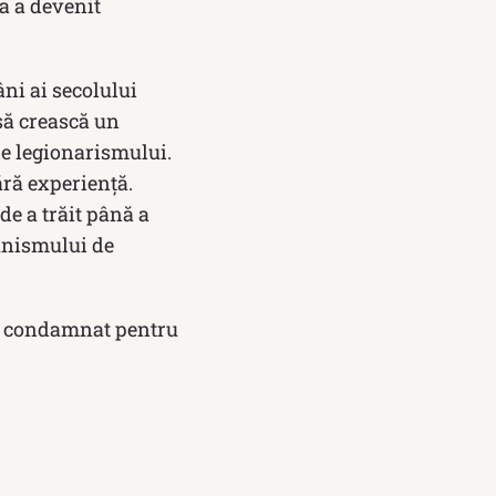
a a devenit
âni ai secolului
 să crească un
le legionarismului.
ără experiență.
de a trăit până a
munismului de
st condamnat pentru