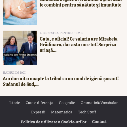
le combini pentru sănătate și imunitate
LIBERTATEA PENTRU FEMEI
Gata, e oficial! Ce salariu are Mirabela
Grădinaru, dar asta nu e tot! Surpriza
uriașă...
HAIHUI IN DOI
Am dormit o noapte la tribul cu un mod de igienă șocant!
Sudanul de Sud,...
Istorie
Care e diferența
Geografie
Gramatică/Vocabular
Expresii
Matematica
Tech Stuff
Contact
Politica de utilizare a Cookie‐urilor