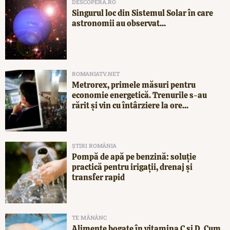
DESCOPERA.RO
Singurul loc din Sistemul Solar în care
astronomii au observat...
ROMANIATV.NET
Metrorex, primele măsuri pentru
economie energetică. Trenurile s-au
rărit și vin cu întârziere la ore...
ȘTIRI ROMÂNIA
Pompă de apă pe benzină: soluție
practică pentru irigații, drenaj și
transfer rapid
TE MĂNÂNC
Alimente bogate în vitamina C și D. Cum