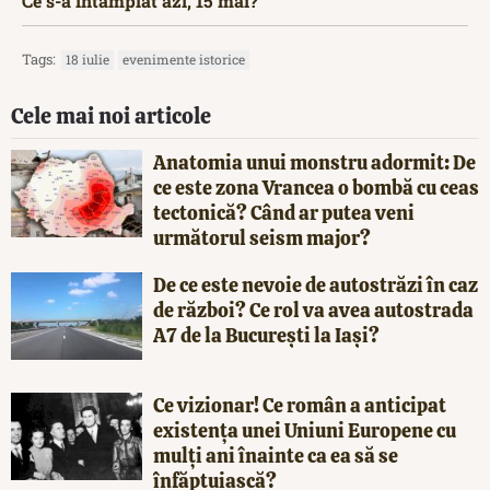
Ce s-a întâmplat azi, 15 mai?
Tags:
18 iulie
evenimente istorice
Cele mai noi articole
Anatomia unui monstru adormit: De
ce este zona Vrancea o bombă cu ceas
tectonică? Când ar putea veni
următorul seism major?
De ce este nevoie de autostrăzi în caz
de război? Ce rol va avea autostrada
A7 de la București la Iași?
Ce vizionar! Ce român a anticipat
existența unei Uniuni Europene cu
mulți ani înainte ca ea să se
înfăptuiască?