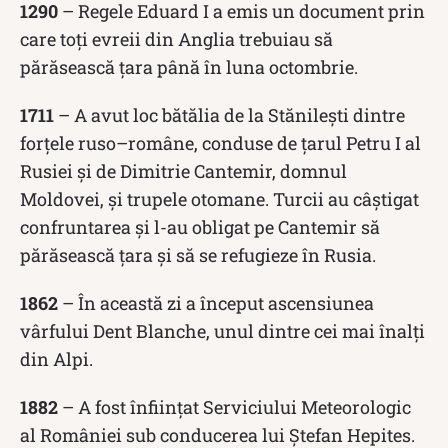
1290
– Regele Eduard I a emis un document prin
care toți evreii din Anglia trebuiau să
părăsească țara până în luna octombrie.
1711
– A avut loc bătălia de la Stănilești dintre
forțele ruso–române, conduse de țarul Petru I al
Rusiei și de Dimitrie Cantemir, domnul
Moldovei, și trupele otomane. Turcii au câștigat
confruntarea și l-au obligat pe Cantemir să
părăsească țara și să se refugieze în Rusia.
1862
– În această zi a început ascensiunea
vârfului Dent Blanche, unul dintre cei mai înalți
din Alpi.
1882
– A fost înființat Serviciului Meteorologic
al României sub conducerea lui Ștefan Hepites.