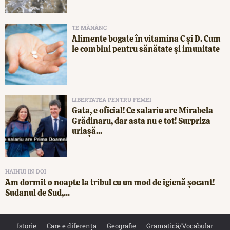
TE MĂNÂNC
Alimente bogate în vitamina C și D. Cum
le combini pentru sănătate și imunitate
LIBERTATEA PENTRU FEMEI
Gata, e oficial! Ce salariu are Mirabela
Grădinaru, dar asta nu e tot! Surpriza
uriașă...
HAIHUI IN DOI
Am dormit o noapte la tribul cu un mod de igienă șocant!
Sudanul de Sud,...
Istorie
Care e diferența
Geografie
Gramatică/Vocabular