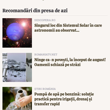
Recomandări din presa de azi
DESCOPERA.RO
Singurul loc din Sistemul Solar în care
astronomii au observat...
ROMANIATV.NET
Ninge ca-n povești, la început de august!
Oamenii schiază pe străzi
ȘTIRI ROMÂNIA
Pompă de apă pe benzină: soluție
practică pentru irigații, drenaj și
transfer rapid