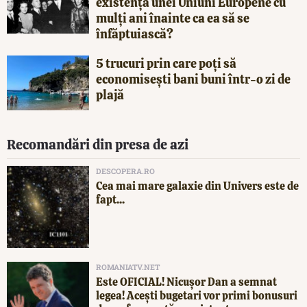
existența unei Uniuni Europene cu
mulți ani înainte ca ea să se
înfăptuiască?
5 trucuri prin care poți să
economisești bani buni într-o zi de
plajă
Recomandări din presa de azi
DESCOPERA.RO
Cea mai mare galaxie din Univers este de
fapt...
ROMANIATV.NET
Este OFICIAL! Nicușor Dan a semnat
legea! Acești bugetari vor primi bonusuri