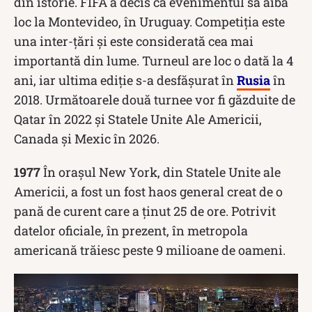
din istorie. FIFA a decis ca evenimentul să aibă
loc la Montevideo, în Uruguay. Competiția este
una inter-țări și este considerată cea mai
importantă din lume. Turneul are loc o dată la 4
ani, iar ultima ediție s-a desfășurat în
Rusia
în
2018. Următoarele două turnee vor fi găzduite de
Qatar în 2022 și Statele Unite Ale Americii,
Canada și Mexic în 2026.
1977
În orașul New York, din Statele Unite ale
Americii, a fost un fost haos general creat de o
pană de curent care a ținut 25 de ore. Potrivit
datelor oficiale, în prezent, în metropola
americană trăiesc peste 9 milioane de oameni.