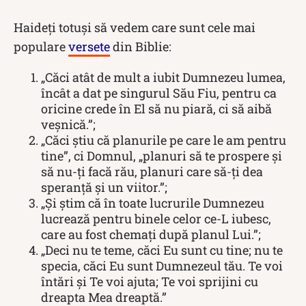
Haideți totuși să vedem care sunt cele mai
populare
versete
din Biblie:
„Căci atât de mult a iubit Dumnezeu lumea,
încât a dat pe singurul Său Fiu, pentru ca
oricine crede în El să nu piară, ci să aibă
veșnică.”;
„Căci știu că planurile pe care le am pentru
tine”, ci Domnul, „planuri să te prospere și
să nu-ți facă rău, planuri care să-ți dea
speranță și un viitor.”;
„Și știm că în toate lucrurile Dumnezeu
lucrează pentru binele celor ce-L iubesc,
care au fost chemați după planul Lui.”;
„Deci nu te teme, căci Eu sunt cu tine; nu te
specia, căci Eu sunt Dumnezeul tău. Te voi
întări și Te voi ajuta; Te voi sprijini cu
dreapta Mea dreaptă.”