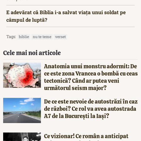
E adevărat că Biblia i-a salvat viața unui soldat pe
câmpul de luptă?
Tags:
biblie
nu te teme
verset
Cele mai noi articole
Anatomia unui monstru adormit: De
ce este zona Vrancea o bombă cu ceas
tectonică? Când ar putea veni
următorul seism major?
De ce este nevoie de autostrăzi în caz
de război? Ce rol va avea autostrada
A7 de la București la Iași?
Ce vizionar! Ce român a anticipat