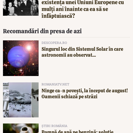
existența unei Uniuni Europene cu
mulți ani înainte ca ea să se
înfăptuiască?
Recomandări din presa de azi
DESCOPERA.RO
Singurul loc din Sistemul Solar în care
astronomii au observat...
ROMANIATV.NET
Ninge ca-n povești, la început de august!
Oamenii schiază pe străzi
ȘTIRI ROMÂNIA
Pompă de apă pe benzină: soluție