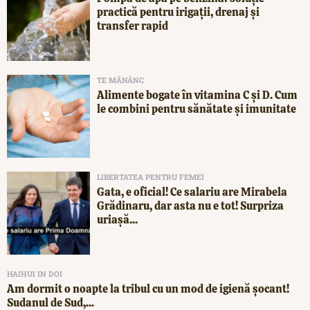
practică pentru irigații, drenaj și
transfer rapid
TE MĂNÂNC
Alimente bogate în vitamina C și D. Cum
le combini pentru sănătate și imunitate
LIBERTATEA PENTRU FEMEI
Gata, e oficial! Ce salariu are Mirabela
Grădinaru, dar asta nu e tot! Surpriza
uriașă...
HAIHUI IN DOI
Am dormit o noapte la tribul cu un mod de igienă șocant!
Sudanul de Sud,...