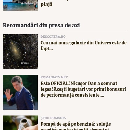
plajă
Recomandări din presa de azi
DESCOPERA.RO
Cea mai mare galaxie din Univers este de
fapt...
ROMANIATV.NET
Este OFICIAL! Nicușor Dan a semnat
legea! Acești bugetari vor primi bonusuri
de performanță consistente....
ȘTIRI ROMÂNIA
Pompă de apă pe benzină: soluție
practică pentru irigații, drenaj și