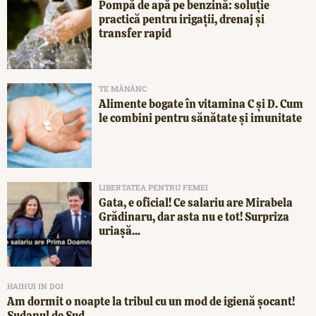
Pompă de apă pe benzină: soluție
practică pentru irigații, drenaj și
transfer rapid
TE MĂNÂNC
Alimente bogate în vitamina C și D. Cum
le combini pentru sănătate și imunitate
LIBERTATEA PENTRU FEMEI
Gata, e oficial! Ce salariu are Mirabela
Grădinaru, dar asta nu e tot! Surpriza
uriașă...
HAIHUI IN DOI
Am dormit o noapte la tribul cu un mod de igienă șocant!
Sudanul de Sud,...