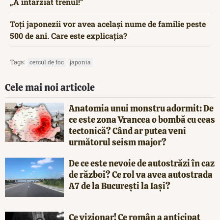
„A întârziat trenul!”
Toți japonezii vor avea același nume de familie peste
500 de ani. Care este explicația?
Tags:
cercul de foc
japonia
Cele mai noi articole
Anatomia unui monstru adormit: De
ce este zona Vrancea o bombă cu ceas
tectonică? Când ar putea veni
următorul seism major?
De ce este nevoie de autostrăzi în caz
de război? Ce rol va avea autostrada
A7 de la București la Iași?
Ce vizionar! Ce român a anticipat