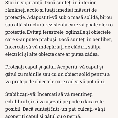
Stai în siguranță: Dacă sunteți în interior,
rămâneți acolo și luați imediat măsuri de
protecție. Adăpostiți-vă sub o masă solidă, birou
sau altă structură rezistentă care vă poate oferi o
protecție. Evitați ferestrele, oglinzile și obiectele
care s-ar putea prăbuși. Dacă sunteți în aer liber,
încercați să vă îndepărtați de clădiri, stâlpi
electrici și alte obiecte care ar putea cădea.
Protejați capul și gâtul: Acoperiți-vă capul și
gâtul cu mâinile sau cu un obiect solid pentru a
vă proteja de obiectele care cad și vă pot răni.
Stabilizați-vă: Încercați să vă mențineți
echilibrul și să vă așezați pe podea dacă este
posibil. Dacă sunteți într-un pat, culcați-vă și
acoperiți capul și gâtul cu o pernă.