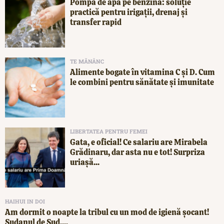
Pompă de apă pe benzină: soluție
practică pentru irigații, drenaj și
transfer rapid
TE MĂNÂNC
Alimente bogate în vitamina C și D. Cum
le combini pentru sănătate și imunitate
LIBERTATEA PENTRU FEMEI
Gata, e oficial! Ce salariu are Mirabela
Grădinaru, dar asta nu e tot! Surpriza
uriașă...
HAIHUI IN DOI
Am dormit o noapte la tribul cu un mod de igienă șocant!
Sudanul de Sud,...