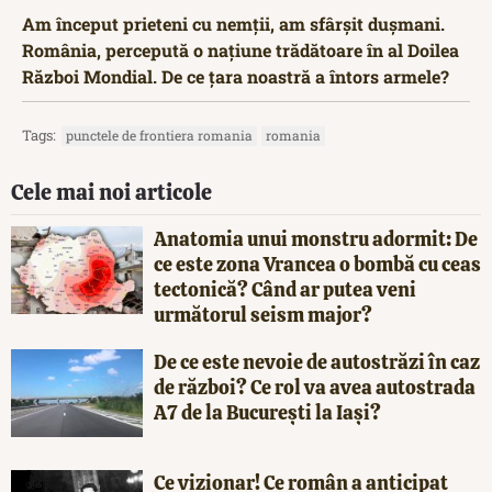
Am început prieteni cu nemții, am sfârșit dușmani.
România, percepută o națiune trădătoare în al Doilea
Război Mondial. De ce țara noastră a întors armele?
Tags:
punctele de frontiera romania
romania
Cele mai noi articole
Anatomia unui monstru adormit: De
ce este zona Vrancea o bombă cu ceas
tectonică? Când ar putea veni
următorul seism major?
De ce este nevoie de autostrăzi în caz
de război? Ce rol va avea autostrada
A7 de la București la Iași?
Ce vizionar! Ce român a anticipat