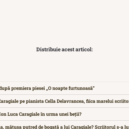
Distribuie acest articol:
 după premiera piesei „O noapte furtunoasă”
Caragiale pe pianista Cella Delavrancea, fiica marelui scriito
Ion Luca Caragiale în urma unei beții?
, mătușa putred de bogată a lui Caragiale? Scriitorul s-a lup