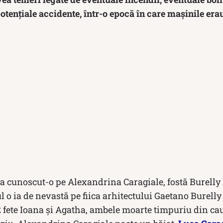
otențiale accidente, într-o epocă în care mașinile erau
a cunoscut-o pe Alexandrina Caragiale, fostă Burelly 
l o ia de nevastă pe fiica arhitectului Gaetano Burelly 
 2 fete Ioana și Agatha, ambele moarte timpuriu din ca