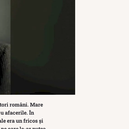
itori români. Mare
u afacerile. În
e era un fricos și
 pe care le-ar putea