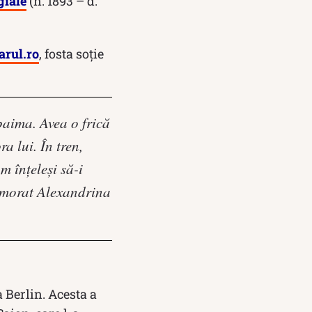
giale
(n. 1893 – d.
arul.ro
, fosta soție
paima. Avea o frică
 lui. În tren,
m înţeleşi să-i
ememorat Alexandrina
 Berlin. Acesta a