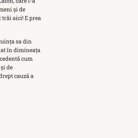
aion, care l-a
ameni și de
trăi aici! E prea
cuința sa din
dat în dimineaţa
precedentă cum
și de
 drept cauză a