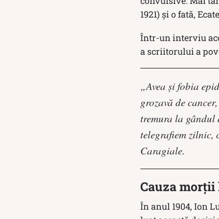
convulsive. Mai tâ
1921) și o fată, Ecat
Într-un interviu ac
a scriitorului a pov
„Avea şi fobia epid
grozavă de cancer,
tremura la gândul d
telegrafiem zilnic,
Caragiale.
Cauza morții 
În anul 1904, Ion L