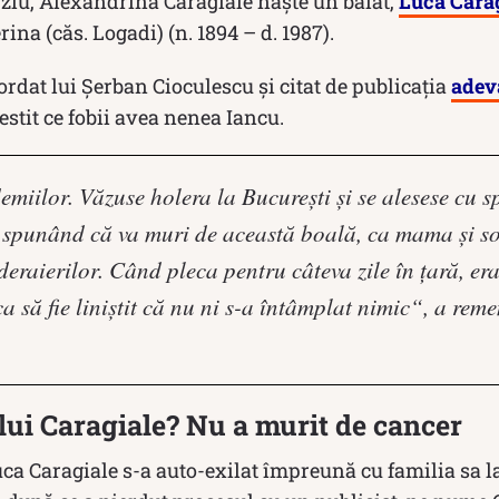
rziu, Alexandrina Caragiale naște un băiat,
Luca Cara
erina (căs. Logadi) (n. 1894 – d. 1987).
ordat lui Şerban Cioculescu și citat de publicația
adev
estit ce fobii avea nenea Iancu.
emiilor. Văzuse holera la Bucureşti şi se alesese cu s
 spunând că va muri de această boală, ca mama şi sora
eraierilor. Când pleca pentru câteva zile în ţară, era
 ca să fie liniştit că nu ni s-a întâmplat nimic“, a r
lui Caragiale? Nu a murit de cancer
uca Caragiale s-a auto-exilat împreună cu familia sa la