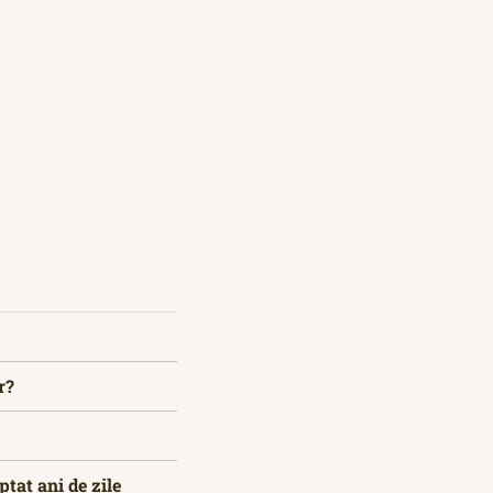
r?
tat ani de zile