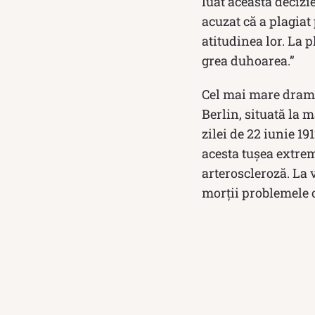
luat această decizi
acuzat că a plagiat
atitudinea lor. La p
grea duhoarea.”
Cel mai mare drama
Berlin, situată la 
zilei de 22 iunie 19
acesta tuşea extrem
arteroscleroză. La 
morţii problemele c