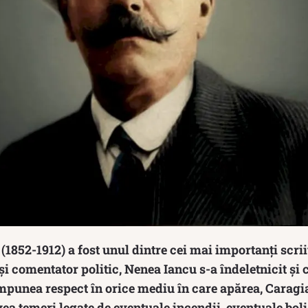
(1852-1912) a fost unul dintre cei mai importanți scri
și comentator politic, Nenea Iancu s-a îndeletnicit și c
mpunea respect în orice mediu în care apărea, Caragial
ea temeri legate de eventuale incendii, eventuale boli