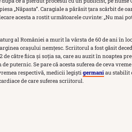
e după ce a pierdut procesul cu un publicist, pe nume C
 piesa „Năpasta”. Caragiale a părăsit țara scârbit de o
lecare acesta a rostit următoarele cuvinte: „Nu mai pot 
turg al României a murit la vârsta de 60 de ani în lo
marginea orașului nemțesc. Scriitorul a fost găsit dece
12 de către fiica şi soţia sa, care au auzit în noaptea 
 de puternic. Se pare că acesta suferea de ceva vreme 
vremea respectivă, medicii legişti
germani
au stabilit
ardiace de care suferea scriitorul.