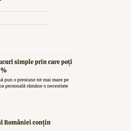
ucuri simple prin care poți
20%
nă pun o presiune tot mai mare pe
ina personală rămâne o necesitate
iul României conțin