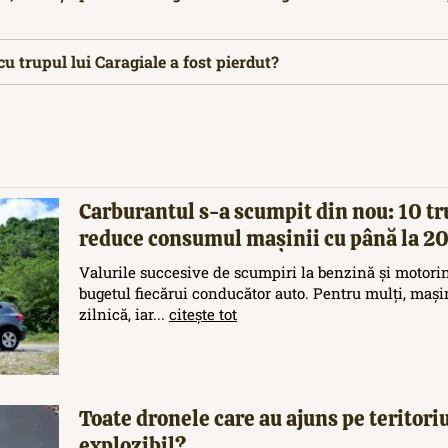
cu trupul lui Caragiale a fost pierdut?
Carburantul s-a scumpit din nou: 10 tr
reduce consumul mașinii cu până la 
Valurile succesive de scumpiri la benzină și motori
bugetul fiecărui conducător auto. Pentru mulți, maș
zilnică, iar...
citește tot
Toate dronele care au ajuns pe teritor
explozibil?