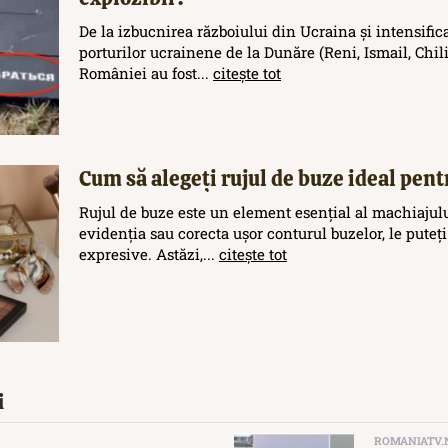
De la izbucnirea războiului din Ucraina și intensific
porturilor ucrainene de la Dunăre (Reni, Ismail, Chilia
României au fost...
citește tot
Cum să alegeți rujul de buze ideal pent
Rujul de buze este un element esențial al machiajului
evidenția sau corecta ușor conturul buzelor, le puteți
expresive. Astăzi,...
citește tot
i
ROMANIATV.