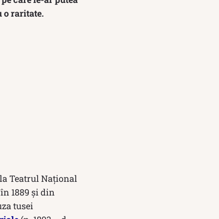
 o raritate.
la Teatrul Naţional
în 1889 și din
uza tusei