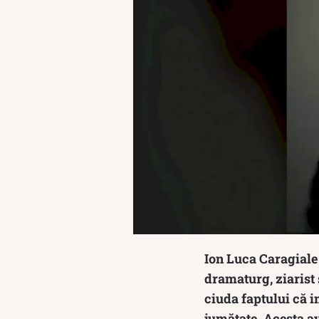
Ion Luca Caragiale 
dramaturg, ziarist 
ciuda faptului că i
jumătate. Acesta av