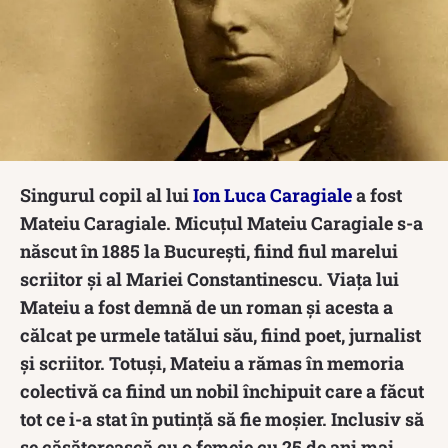
Singurul copil al lui
Ion Luca Caragiale
a fost
Mateiu Caragiale. Micuțul Mateiu Caragiale s-a
născut în 1885 la București, fiind fiul marelui
scriitor și al Mariei Constantinescu. Viața lui
Mateiu a fost demnă de un roman și acesta a
călcat pe urmele tatălui său, fiind poet, jurnalist
și scriitor. Totuși, Mateiu a rămas în memoria
colectivă ca fiind un nobil închipuit care a făcut
tot ce i-a stat în putință să fie moșier. Inclusiv să
se căsătorească cu o femeie cu 25 de ani mai