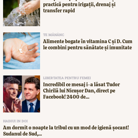
practică pentru irigații, drenaj și
transfer rapid
TE MĂNÂNC
Alimente bogate în vitamina C și D. Cum
le combini pentru sănătate și imunitate
LIBERTATEA PENTRU FEMEI
Incredibil ce mesaj i-a lăsat Tudor
Chirilă lui Nicușor Dan, direct pe
Facebook! 2400 de...
HAIHUI IN DOI
Am dormit o noapte la tribul cu un mod de igienă șocant!
Sudanul de Sud,...