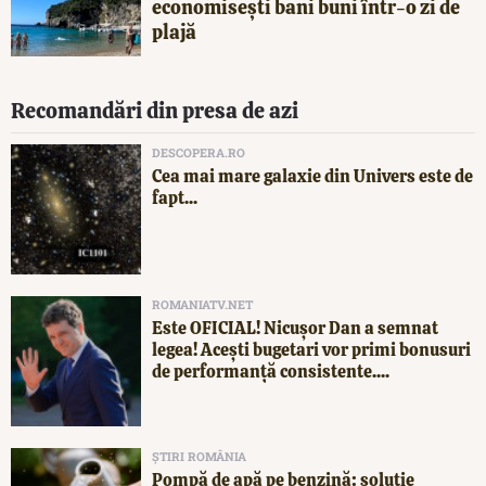
economisești bani buni într-o zi de
plajă
Recomandări din presa de azi
DESCOPERA.RO
Cea mai mare galaxie din Univers este de
fapt...
ROMANIATV.NET
Este OFICIAL! Nicușor Dan a semnat
legea! Acești bugetari vor primi bonusuri
de performanță consistente....
ȘTIRI ROMÂNIA
Pompă de apă pe benzină: soluție