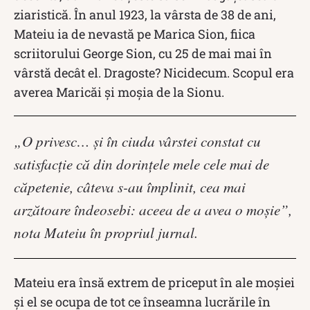
ziaristică. În anul 1923, la vârsta de 38 de ani,
Mateiu ia de nevastă pe Marica Sion, fiica
scriitorului George Sion, cu 25 de mai mai în
vârstă decât el. Dragoste? Nicidecum. Scopul era
averea Maricăi și moșia de la Sionu.
„O privesc… şi în ciuda vârstei constat cu
satisfacţie că din dorinţele mele cele mai de
căpetenie, câteva s-au împlinit, cea mai
arzătoare îndeosebi: aceea de a avea o moşie”,
nota Mateiu în propriul jurnal.
Mateiu era însă extrem de priceput în ale moșiei
și el se ocupa de tot ce înseamna lucrările în