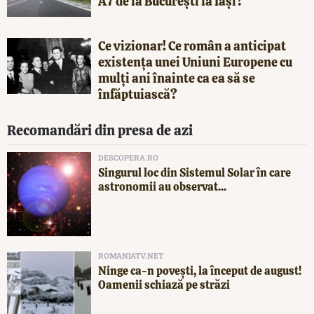
A7 de la București la Iași?
Ce vizionar! Ce român a anticipat
existența unei Uniuni Europene cu
mulți ani înainte ca ea să se
înfăptuiască?
Recomandări din presa de azi
DESCOPERA.RO
Singurul loc din Sistemul Solar în care
astronomii au observat...
ROMANIATV.NET
Ninge ca-n povești, la început de august!
Oamenii schiază pe străzi