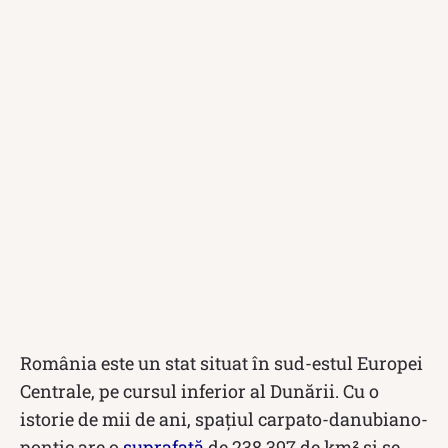
România este un stat situat în sud-estul Europei
Centrale, pe cursul inferior al Dunării. Cu o
istorie de mii de ani, spațiul carpato-danubiano-
pontic are o
suprafață
de 238.397 de km² și se