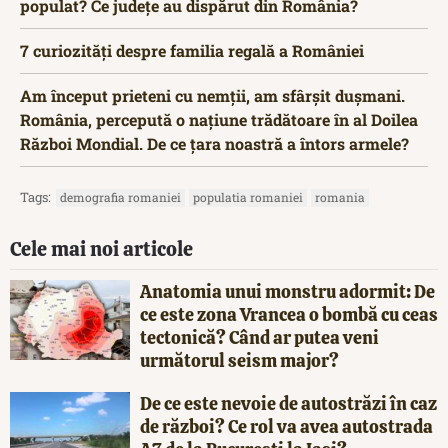
populat? Ce județe au dispărut din România?
7 curiozități despre familia regală a României
Am început prieteni cu nemții, am sfârșit dușmani.
România, percepută o națiune trădătoare în al Doilea
Război Mondial. De ce țara noastră a întors armele?
Tags:
demografia romaniei
populatia romaniei
romania
Cele mai noi articole
Anatomia unui monstru adormit: De
ce este zona Vrancea o bombă cu ceas
tectonică? Când ar putea veni
următorul seism major?
De ce este nevoie de autostrăzi în caz
de război? Ce rol va avea autostrada