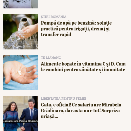
ȘTIRI ROMÂNIA
Pompă de apă pe benzină: soluție
practică pentru irigații, drenaj și
transfer rapid
TE MĂNÂNC
Alimente bogate în vitamina C și D. Cum
le combini pentru sănătate și imunitate
LIBERTATEA PENTRU FEMEI
Gata, e oficial! Ce salariu are Mirabela
Grădinaru, dar asta nu e tot! Surpriza
uriașă...