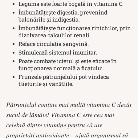
Leguma este foarte bogată în vitamina C.
Îmbunătăţeşte digestia, prevenind
balonările şi indigestia.
Îmbunătăţeşte funcţionarea rinichilor, prin
dizolvarea calculilor renali.
Reface circulaţia sangvină.
Stimulează sistemul imunitar.
Poate combate icterul și este eficace în
funcționarea normală a ficatului.
Frunzele pătrunjelului pot vindeca
tǎieturile şi vânǎtǎile.
Pătrunjelul conţine mai multă vitamina C decât
sucul de lămâie! Vitamina C este cea mai
celebră dintre vitamine pentru că are
proprietăţi antioxidante – ajută organismul să