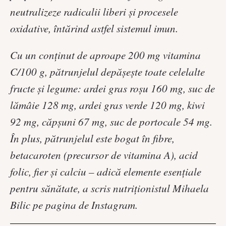
neutralizeze radicalii liberi şi procesele
oxidative, întărind astfel sistemul imun.
Cu un conţinut de aproape 200 mg vitamina
C/100 g, pătrunjelul depăşeşte toate celelalte
fructe şi legume: ardei gras roşu 160 mg, suc de
lămâie 128 mg, ardei gras verde 120 mg, kiwi
92 mg, căpşuni 67 mg, suc de portocale 54 mg.
În plus, pătrunjelul este bogat în fibre,
betacaroten (precursor de vitamina A), acid
folic, fier şi calciu – adică elemente esenţiale
pentru sănătate, a scris nutriţionistul Mihaela
Bilic pe pagina de Instagram.