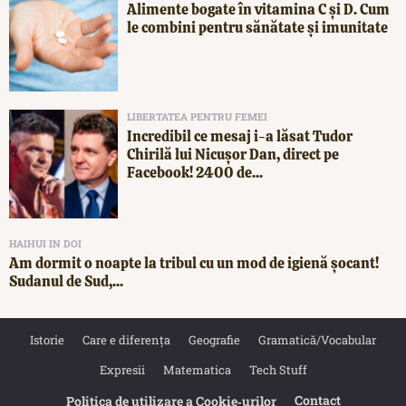
Alimente bogate în vitamina C și D. Cum
le combini pentru sănătate și imunitate
LIBERTATEA PENTRU FEMEI
Incredibil ce mesaj i-a lăsat Tudor
Chirilă lui Nicușor Dan, direct pe
Facebook! 2400 de...
HAIHUI IN DOI
Am dormit o noapte la tribul cu un mod de igienă șocant!
Sudanul de Sud,...
Istorie
Care e diferența
Geografie
Gramatică/Vocabular
Expresii
Matematica
Tech Stuff
Contact
Politica de utilizare a Cookie‐urilor