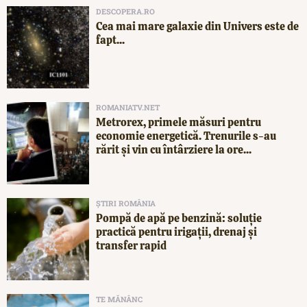
DESCOPERA.RO
Cea mai mare galaxie din Univers este de
fapt...
ROMANIATV.NET
Metrorex, primele măsuri pentru
economie energetică. Trenurile s-au
rărit și vin cu întârziere la ore...
ȘTIRI ROMÂNIA
Pompă de apă pe benzină: soluție
practică pentru irigații, drenaj și
transfer rapid
TE MĂNÂNC