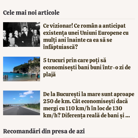
Cele mai noi articole
Ce vizionar! Ce român a anticipat
existența unei Uniuni Europene cu
mulți ani înainte ca ea să se
înfăptuiască?
5 trucuri prin care poți să
economisești bani buni într-o zi de
plajă
De la București la mare sunt aproape
250 de km. Cât economisești dacă
mergi cu 110 km/h în loc de 130
km/h? Diferența reală de bani și ...
Recomandări din presa de azi