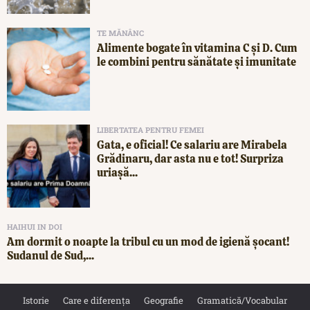
TE MĂNÂNC
Alimente bogate în vitamina C și D. Cum
le combini pentru sănătate și imunitate
LIBERTATEA PENTRU FEMEI
Gata, e oficial! Ce salariu are Mirabela
Grădinaru, dar asta nu e tot! Surpriza
uriașă...
HAIHUI IN DOI
Am dormit o noapte la tribul cu un mod de igienă șocant!
Sudanul de Sud,...
Istorie
Care e diferența
Geografie
Gramatică/Vocabular