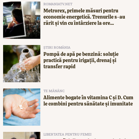
ROMANIATV.NET
Metrorex, primele măsuri pentru
economie energetică. Trenurile s-au
rărit și vin cu întârziere la ore...
ȘTIRI ROMÂNIA
Pompă de apă pe benzină: soluție
practică pentru irigații, drenaj și
transfer rapid
TE MĂNÂNC
Alimente bogate în vitamina C și D. Cum
le combini pentru sănătate și imunitate
LIBERTATEA PENTRU FEMEI