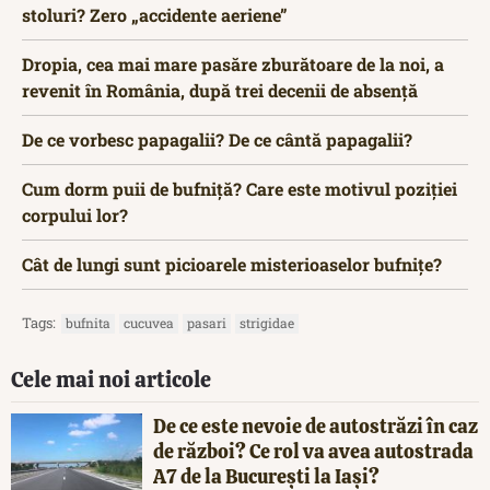
stoluri? Zero „accidente aeriene”
Dropia, cea mai mare pasăre zburătoare de la noi, a
revenit în România, după trei decenii de absență
De ce vorbesc papagalii? De ce cântă papagalii?
Cum dorm puii de bufniță? Care este motivul poziției
corpului lor?
Cât de lungi sunt picioarele misterioaselor bufnițe?
Tags:
bufnita
cucuvea
pasari
strigidae
Cele mai noi articole
De ce este nevoie de autostrăzi în caz
de război? Ce rol va avea autostrada
A7 de la București la Iași?