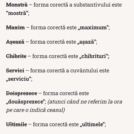
Monstră
– forma corectă a substantivului este
“mostră”
;
Maxim
– forma corectă este
„maximum”
;
Așează
– forma corectă este
„așază”
;
Chibrite
– forma corectă este
„chibrituri”;
Servici
– forma corectă a cuvântului este
„serviciu”
;
Doisprezece
– forma corectă este
„douăsprezece”
;
(atunci când ne referim la ora
pe care o indică ceasul)
Ultimile
– forma corectă este
„ultimele”
;