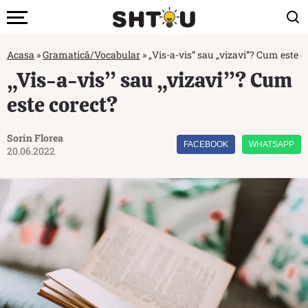
Acasa
»
Gramatică/Vocabular
»
„Vis-a-vis” sau „vizavi”? Cum este c
„Vis-a-vis” sau „vizavi”? Cum
este corect?
Sorin Florea
FACEBOOK
WHATSAPP
20.06.2022