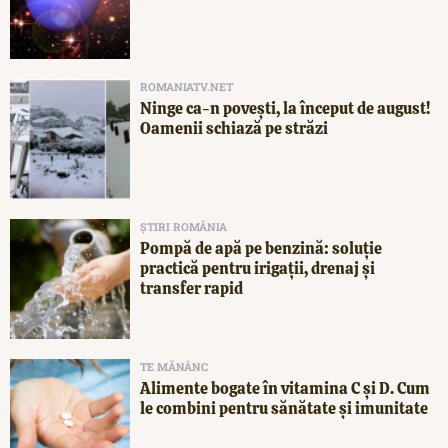
ROMANIATV.NET
Ninge ca-n povești, la început de august!
Oamenii schiază pe străzi
ȘTIRI ROMÂNIA
Pompă de apă pe benzină: soluție
practică pentru irigații, drenaj și
transfer rapid
TE MĂNÂNC
Alimente bogate în vitamina C și D. Cum
le combini pentru sănătate și imunitate