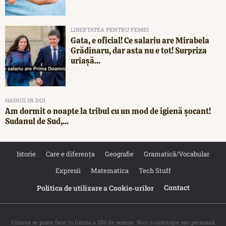
LIBERTATEA PENTRU FEMEI
Gata, e oficial! Ce salariu are Mirabela
Grădinaru, dar asta nu e tot! Surpriza
uriașă...
HAIHUI IN DOI
Am dormit o noapte la tribul cu un mod de igienă șocant!
Sudanul de Sud,...
Istorie
Care e diferența
Geografie
Gramatică/Vocabular
Expresii
Matematica
Tech Stuff
Contact
Politica de utilizare a Cookie‐urilor
Citarea se poate face în limita a 250 de semne. Nici o instituţie sau persoană