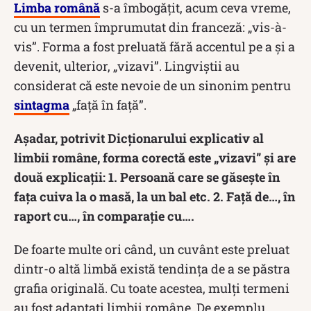
Limba română
s-a îmbogățit, acum ceva vreme,
cu un termen împrumutat din franceză: „vis-à-
vis”. Forma a fost preluată fără accentul pe a și a
devenit, ulterior, „vizavi”. Lingviștii au
considerat că este nevoie de un sinonim pentru
sintagma
„față în față”.
Așadar, potrivit Dicționarului explicativ al
limbii române, forma corectă este „vizavi” și are
două explicații: 1. Persoană care se găsește în
fața cuiva la o masă, la un bal etc. 2. Față de…, în
raport cu…, în comparație cu….
De foarte multe ori când, un cuvânt este preluat
dintr-o altă limbă există tendința de a se păstra
grafia originală. Cu toate acestea, mulți termeni
au fost adaptați limbii române. De exemplu,