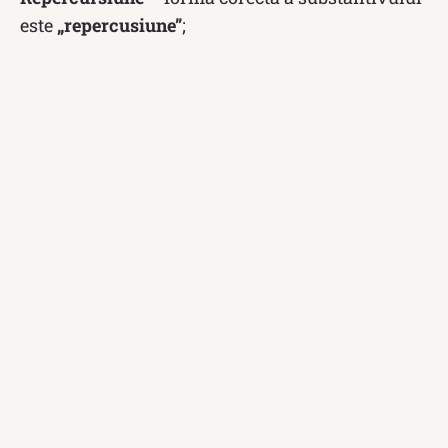
este
„repercusiune”
;