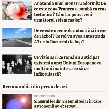
Anatomia unui monstru adormit: De
ce este zona Vrancea o bombă cu ceas
tectonică? Când ar putea veni
următorul seism major?
De ce este nevoie de autostrăzi în caz
de război? Ce rol va avea autostrada
A7 de la București la Iași?
Ce vizionar! Ce român a anticipat
existența unei Uniuni Europene cu
mulți ani înainte ca ea să se
înfăptuiască?
Recomandări din presa de azi
DESCOPERA.RO
Singurul loc din Sistemul Solar în care
astronomii au observat...