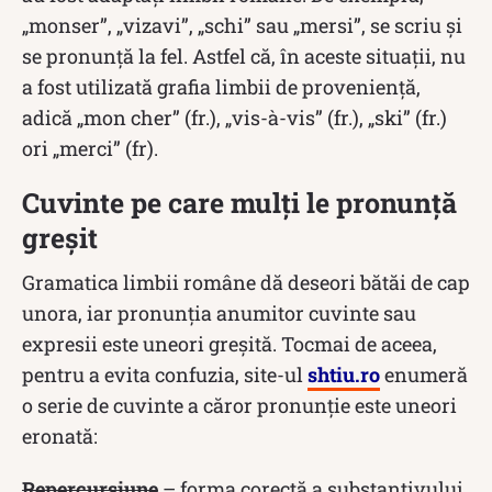
„monser”, „vizavi”, „schi” sau „mersi”, se scriu și
se pronunță la fel. Astfel că, în aceste situații, nu
a fost utilizată grafia limbii de proveniență,
adică „mon cher” (fr.), „vis-à-vis” (fr.), „ski” (fr.)
ori „merci” (fr).
Cuvinte pe care mulți le pronunță
greșit
Gramatica limbii române dă deseori bătăi de cap
unora, iar pronunția anumitor cuvinte sau
expresii este uneori greșită. Tocmai de aceea,
pentru a evita confuzia, site-ul
shtiu.ro
enumeră
o serie de cuvinte a căror pronunție este uneori
eronată:
Repercursiune
– forma corectă a substantivului