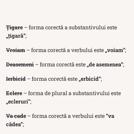
Ţigare
– forma corectă a substantivului este
„ţigară”
;
Vroiam
– forma corectă a verbului este
„voiam”
;
Deasemeni
– forma corectă este
„de asemenea”
;
Ierbicid
– forma corectă este
„erbicid”
;
Eclere
– forma de plural a substantivului este
„ecleruri”
;
Va cade
– forma corectă a verbului este
“va
cădea”
;