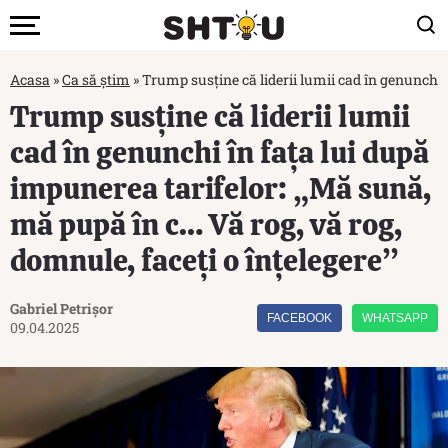
Acasa
»
Ca să știm
»
Trump susține că liderii lumii cad în genunchi 
Trump susține că liderii lumii
cad în genunchi în fața lui după
impunerea tarifelor: „Mă sună,
mă pupă în c… Vă rog, vă rog,
domnule, faceți o înțelegere”
Gabriel Petrișor
FACEBOOK
WHATSAPP
09.04.2025