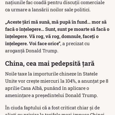
națiunile fac coadă pentru discuții comerciale
ca urmare a lansării noilor sale politici.
„Aceste țări mă sună, mă pupă în fund… mor să
facă o înțelegere… Sunt, sunt pe moarte să facă o
înțelegere. Vă rog, vă rog, domnule, faceți o
înțelegere. Voi face orice”
, a precizat cu
aroganță Donald Trump.
China, cea mai pedepsită țară
Noile taxe la importurile chineze în Statele
Unite vor creşte miercuri la 104%, a anunţat pe 8
aprilie Casa Albă, punând în aplicare o
ameninţare a preşedintelui Donald Trump.
În ciuda faptului că a fost criticat chiar și de
aliați cu privire la tarifele mari impuse Chinei,