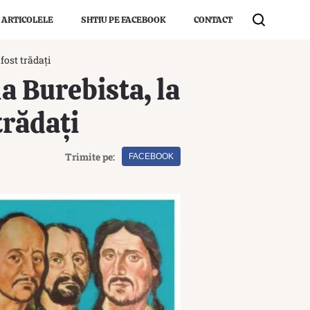
 ARTICOLELE
SHTIU PE FACEBOOK
CONTACT
fost trădați
a Burebista, la
trădați
Trimite pe:
FACEBOOK