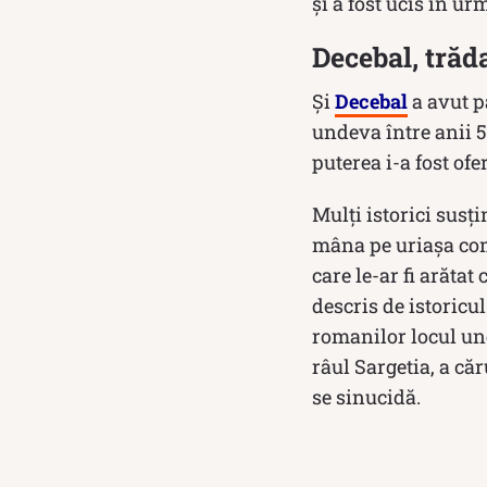
și a fost ucis în ur
Decebal, trăd
Și
Decebal
a avut pa
undeva între anii 5
puterea i-a fost of
Mulți istorici sus
mâna pe uriașa com
care le-ar fi arătat
descris de istoricul
romanilor locul und
râul Sargetia, a că
se sinucidă.