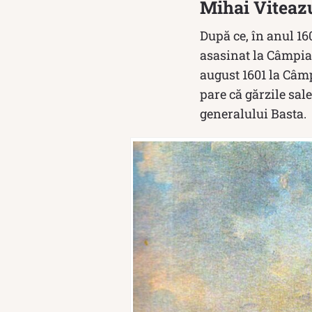
Mihai Viteazu
După ce, în anul 160
asasinat la Câmpia 
august 1601 la Câmp
pare că gărzile sale
generalului Basta.