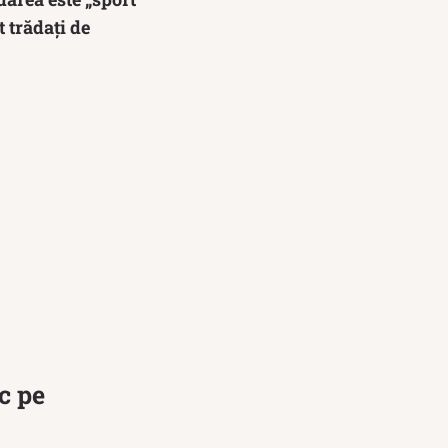
 trădați de
c pe