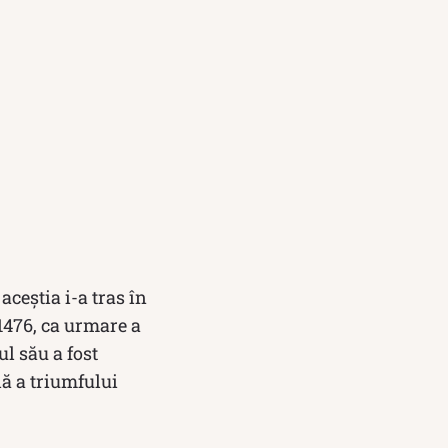
aceștia i-a tras în
 1476, ca urmare a
ul său a fost
dă a triumfului