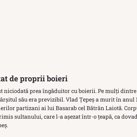
at de proprii boieri
 niciodată prea îngăduitor cu boierii. Pe mulți dintre 
sfârșitul său era previzibil. Vlad Ţepeş a murit în anul
erilor partizani ai lui Basarab cel Bătrân Laiotă. Corp
trimis sultanului, care l-a aşezat într-o ţeapă, ca dova
peş.