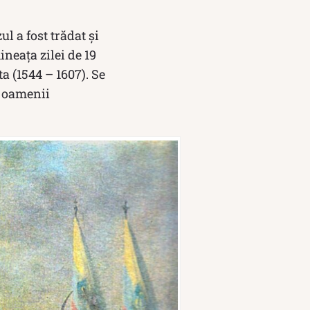
ul a fost trădat și
neaţa zilei de 19
a (1544 – 1607). Se
i oamenii