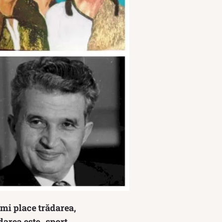
Îmi place trădarea,
darea este „sport