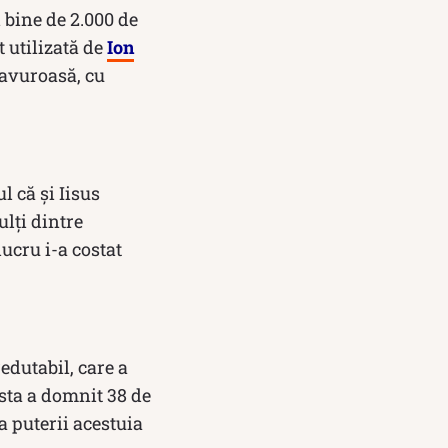
i bine de 2.000 de
st utilizată de
Ion
savuroasă, cu
l că și Iisus
ulți dintre
lucru i-a costat
edutabil, care a
esta a domnit 38 de
a puterii acestuia