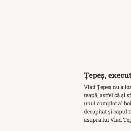
Țepeș, execut
Vlad Țepeș nu a fost
țeapă, astfel că și 
unui complot al boi
decapitat şi capul 
asupra lui Vlad Ţe