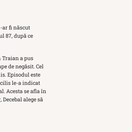
-ar fi născut
ul 87, după ce
n Traian a pus
pe de negăsit. Cel
lis. Episodul este
cilis le-a indicat
l. Acesta se afla în
, Decebal alege să