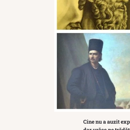
Cine nu a auzit exp
dar urăsc pe trădăt