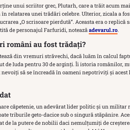
rţine unui scriitor grec, Plutarh, care a trăit acum ma
ă în relatarea unei trădări celebre. Ulterior, zicala a fo
lucrarea „O scrisoare pierdută”. Aceasta era o replică 
tită de personajul Farfuridi, notează
adevarul.ro
.
i români au fost trădați?
tează din vremuri străvechi, dacă luăm în calcul faptu
t de Iuda pentru 30 de arginți. Îi istoria românilor, m
 nevoiți să se încreadă în oameni nepotriviți și acest 
ădat
are căpetenie, un adevărat lider politic și un militar r
oate triburile geto-dacice sub o singură stăpânire. Ac
rat de la putere de nobilii daci nemulțumiți de creștere