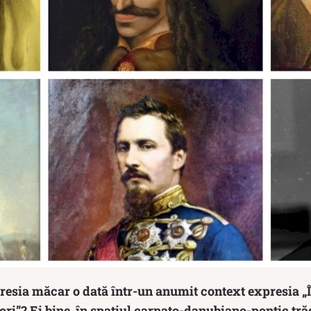
resia măcar o dată într-un anumit context expresia „
ori”? Ei bine, în spațiul carpato-danubiano-pontic tră