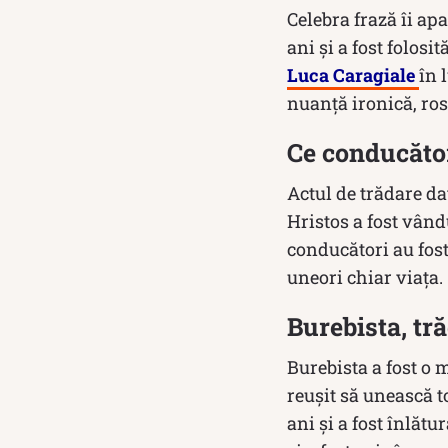
Celebra frază îi apa
ani şi a fost folosit
Luca Caragiale
în 
nuanţă ironică, ros
Ce conducător
Actul de trădare da
Hristos a fost vându
conducători au fost
uneori chiar viața.
Burebista, tr
Burebista a fost o m
reuşit să unească t
ani și a fost înlătu