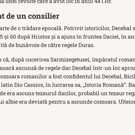
ma unei revolte care a avut loc în anul 44 î.Hr.
at de un consilier
rte de o trădare epocală. Potrivit istoricilor, Decebal s
5 și 60 după Hristos și a ajuns în fruntea Daciei, în an
erită de bunăvoie de către regele Duras.
țin că, după cucerirea Sarmizegetusei, împăratul roma
oară ascunsă de regele dac Decebal într-un loc aproa
 comoara romanilor a fost confidentul lui Decebal, Bici
 latin Dio Cassios, în lucrarea sa, „Istoria Romană”. Ba
e era ascuns tezaurul dacilor, probabil un tezaur rega
rui albie era deviată pentru a ascunde comoara. Ulteior