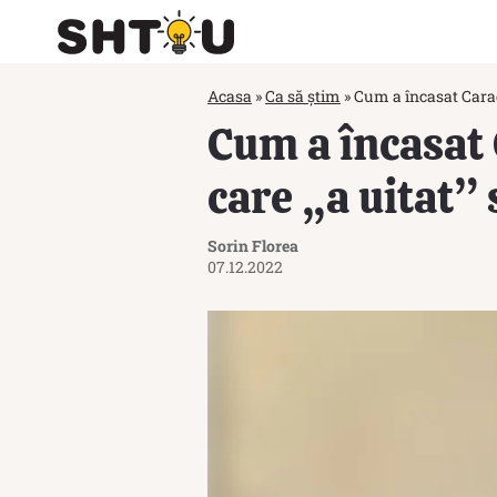
Acasa
»
Ca să știm
»
Cum a încasat Caragi
Cum a încasat 
care „a uitat” 
Sorin Florea
07.12.2022