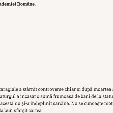
ademiei Române.
Caragiale a stârnit controverse chiar și după moartea s
aturgul a încasat o sumă frumoasă de bani de la stat
să acesta nu și-a îndeplinit sarcina. Nu se cunoaște mo
la bun sfârșit cartea.