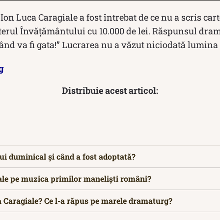
on Luca Caragiale a fost întrebat de ce nu a scris car
sterul Învățământului cu 10.000 de lei. Răspunsul dra
urând va fi gata!” Lucrarea nu a văzut niciodată lumina 
g
Distribuie acest articol:
ui duminical și când a fost adoptată?
ale pe muzica primilor maneliști români?
 Caragiale? Ce l-a răpus pe marele dramaturg?