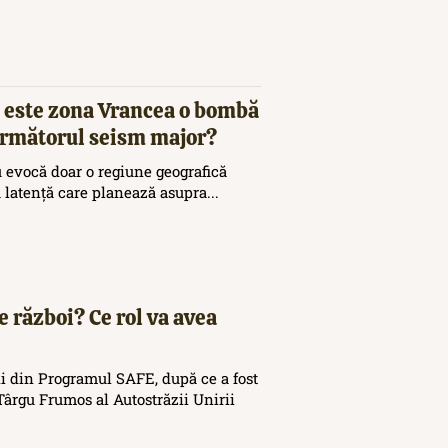
 este zona Vrancea o bombă
 următorul seism major?
 evocă doar o regiune geografică
ă latență care planează asupra...
e război? Ce rol va avea
i din Programul SAFE, după ce a fost
ârgu Frumos al Autostrăzii Unirii