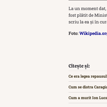
La un moment dat, I
fost plătit de Mini
scriu la ea și în c
Foto:
Wikipedia.or
Citește și:
Ce era legea repausul
Cum se distra Caragi
Cum a murit Ion Luca