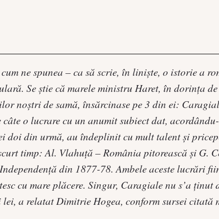
cum ne spunea – ca să scrie, în linişte, o istorie a ro
ulară. Se ştie că marele ministru Haret, în dorinţa de 
rilor noştri de samă, însărcinase pe 3 din ei: Caragial
 câte o lucrare cu un anumit subiect dat, acordându-l
Cei doi din urmă, au îndeplinit cu mult talent şi pricep
 scurt timp: Al. Vlahuţă – România pitorească şi G. C
Independenţă din 1877-78. Ambele aceste lucrări fii
citesc cu mare plăcere. Singur, Caragiale nu s’a ţinut 
i lei, a relatat Dimitrie Hogea, conform sursei citată 