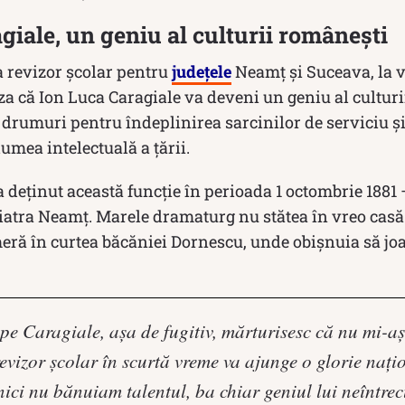
giale, un geniu al culturii românești
 revizor şcolar pentru
judeţele
Neamţ şi Suceava, la v
a că Ion Luca Caragiale va deveni un geniu al culturi
 drumuri pentru îndeplinirea sarcinilor de serviciu și
lumea intelectuală a țării.
 deținut această funcție în perioada 1 octombrie 1881 
 Piatra Neamț. Marele dramaturg nu stătea în vreo casă
ameră în curtea băcăniei Dornescu, unde obișnuia să j
e Caragiale, aşa de fugitiv, mărturisesc că nu mi-aş 
revizor şcolar în scurtă vreme va ajunge o glorie naţ
, nici nu bănuiam talentul, ba chiar geniul lui neîntrec