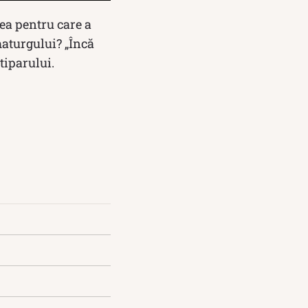
tea pentru care a
maturgului? „Încă
tiparului.