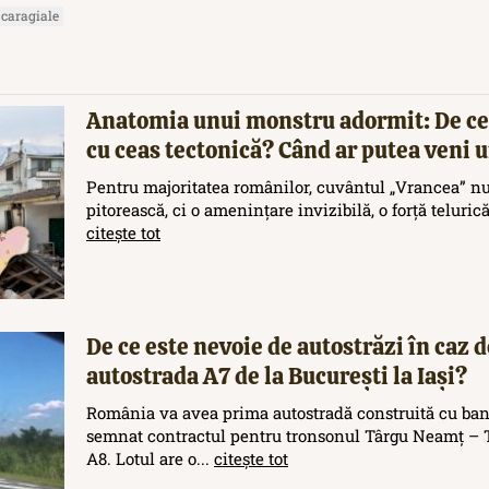
 caragiale
Anatomia unui monstru adormit: De ce
cu ceas tectonică? Când ar putea veni
Pentru majoritatea românilor, cuvântul „Vrancea” nu
pitorească, ci o amenințare invizibilă, o forță teluric
citește tot
De ce este nevoie de autostrăzi în caz d
autostrada A7 de la București la Iași?
România va avea prima autostradă construită cu ban
semnat contractul pentru tronsonul Târgu Neamț – T
A8. Lotul are o...
citește tot