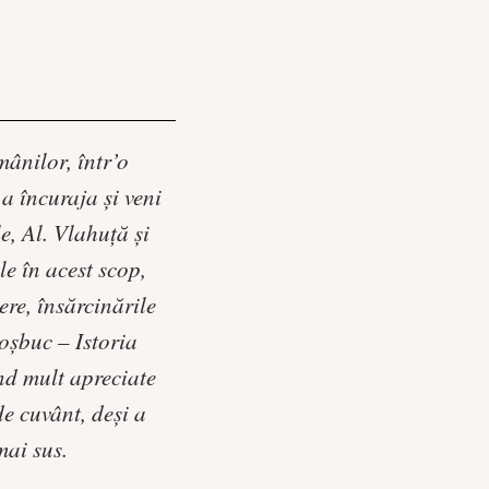
mânilor, într’o
a încuraja şi veni
e, Al. Vlahuţă şi
e în acest scop,
ere, însărcinările
oşbuc – Istoria
nd mult apreciate
de cuvânt, deşi a
mai sus.