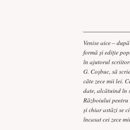
Venise aice – după 
formă şi ediţie pop
în ajutorul scriito
G. Coşbuc, să scrie
câte zece mii lei. 
date, alcătuind în
Războiului pentru 
şi chiar astăzi se 
încasat cei zece mi