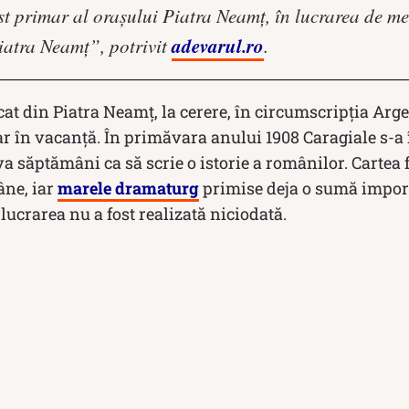
st primar al oraşului Piatra Neamţ, în lucrarea de m
adevarul.ro
Piatra Neamţ”, potrivit
.
lecat din Piatra Neamț, la cerere, în circumscripția Ar
r în vacanță. În primăvara anului 1908 Caragiale s-a î
a săptămâni ca să scrie o istorie a românilor. Carte
âne, iar
marele dramaturg
primise deja o sumă import
 lucrarea nu a fost realizată niciodată.