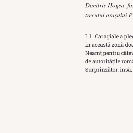
Dimitrie Hogea, fo
trecutul oraşului 
I. L. Caragiale a p
în această zonă doa
Neamț pentru câtev
de autoritățile rom
Surprinzător, însă,