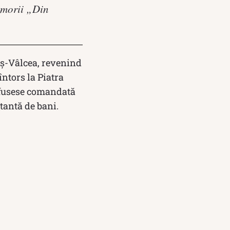
emorii „Din
geş-Vâlcea, revenind
ntors la Piatra
a fusese comandată
antă de bani.