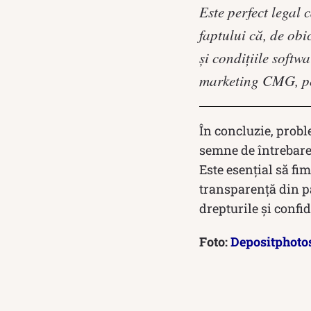
Este perfect legal 
faptului că, de ob
și condițiile softw
marketing CMG, pot
În concluzie, prob
semne de întrebare 
Este esențial să fim
transparență din pa
drepturile și confi
Foto:
Depositphoto