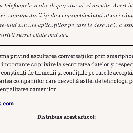
ca telefoanele și alte dispozitive să vă asculte. Acest 
icei, consumatorii își dau consimțământul atunci cân
are-ului sau ale aplicațiilor pe care le descarcă, a e
rivit sursei citate mai sus.
lema privind ascultarea conversațiilor prin smartphon
importante cu privire la securitatea datelor și respect
 conștienți de termenii și condițiile pe care le accept
rtea companiilor care dezvoltă astfel de tehnologii p
dențialitatea oamenilor.
s.com
Distribuie acest articol: