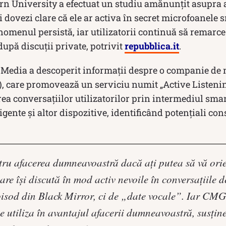
rn University a efectuat un studiu amănunțit asupra a 
i dovezi clare că ele ar activa în secret microfoanele
enomenul persistă, iar utilizatorii continuă să remarce
upă discuții private, potrivit
repubblica.it
.
4 Media a descoperit informații despre o companie de
 care promovează un serviciu numit „Active Listenin
ea conversațiilor utilizatorilor prin intermediul sma
ligente și altor dispozitive, identificând potențiali c
ru afacerea dumneavoastră dacă ați putea să vă orie
care își discută în mod activ nevoile în conversațiile d
pisod din Black Mirror, ci de „date vocale”. Iar CMG
le utiliza în avantajul afacerii dumneavoastră, susț