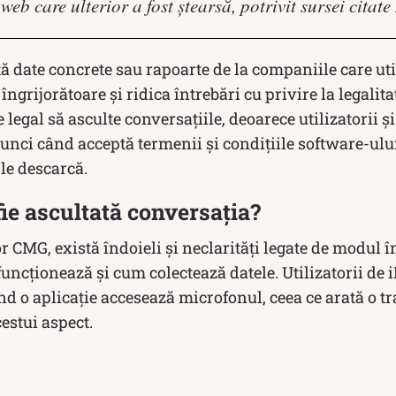
eb care ulterior a fost ștearsă, potrivit sursei citate
tă date concrete sau rapoarte de la companiile care uti
 îngrijorătoare și ridica întrebări cu privire la legalita
legal să asculte conversațiile, deoarece utilizatorii și
nci când acceptă termenii și condițiile software-ului
 le descarcă.
fie ascultată conversația?
or CMG, există îndoieli și neclarități legate de modul î
funcționează și cum colectează datele. Utilizatorii de
ând o aplicație accesează microfonul, ceea ce arată o 
estui aspect.