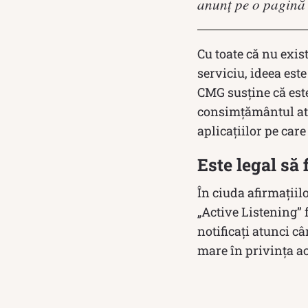
anunț pe o pagină w
Cu toate că nu exis
serviciu, ideea este
CMG susține că este 
consimțământul atu
aplicațiilor pe care
Este legal să 
În ciuda afirmațiil
„Active Listening” 
notificați atunci c
mare în privința ac