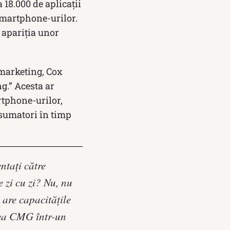
18.000 de aplicații
 smartphone-urilor.
 apariția unor
 marketing, Cox
g.” Acesta ar
rtphone-urilor,
onsumatori în timp
ntați către
e zi cu zi? Nu, nu
 are capacitățile
inea CMG într-un