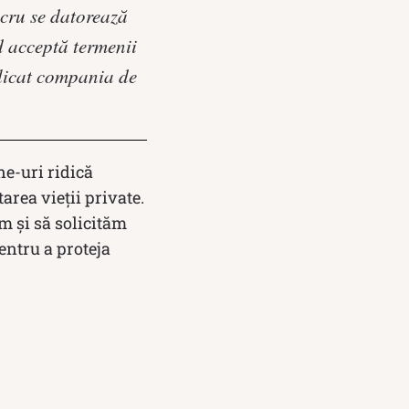
lucru se datorează
d acceptă termenii
xplicat compania de
e-uri ridică
area vieții private.
ăm și să solicităm
entru a proteja