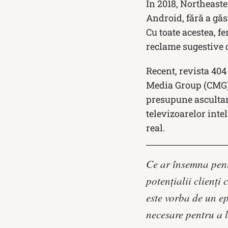
În 2018, Northeaste
Android, fără a găs
Cu toate acestea, f
reclame sugestive d
Recent, revista 40
Media Group (CMG),
presupune ascultar
televizoarelor inte
real.
Ce ar însemna pent
potențialii clienți 
este vorba de un e
necesare pentru a 