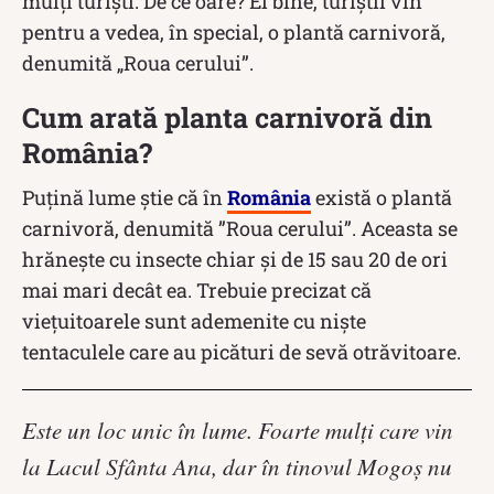
mulți turiști. De ce oare? Ei bine, turiștii vin
pentru a vedea, în special, o plantă carnivoră,
denumită „Roua cerului”.
Cum arată planta carnivoră din
România?
Puțină lume știe că în
România
există o plantă
carnivoră, denumită ”Roua cerului”. Aceasta se
hrănește cu insecte chiar şi de 15 sau 20 de ori
mai mari decât ea. Trebuie precizat că
viețuitoarele sunt ademenite cu nişte
tentaculele care au picături de sevă otrăvitoare.
Este un loc unic în lume. Foarte mulţi care vin
la Lacul Sfânta Ana, dar în tinovul Mogoş nu